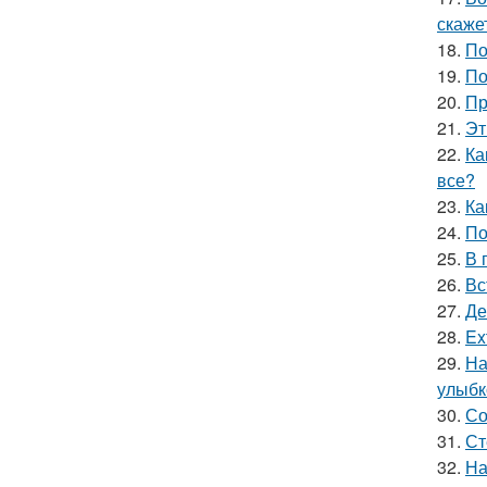
скаже
18.
По
19.
По
20.
Пр
21.
Эт
22.
Ка
все?
23.
Ка
24.
По
25.
В 
26.
Вс
27.
Де
28.
Ex
29.
На
улыбк
30.
Со
31.
Ст
32.
На