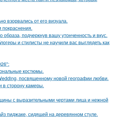
но взорвались от его визуала.
и покраснения.
 образа, подчеркнув вашу утонченность и вкус.
блогеры и стилисты не научили вас выглядеть как
26":
иональные костюмы.
 Wedding, посвященному новой географии любви.
и в сторону камеры.
щины с выразительными чертами лица и нежной
йз пиджаке, сидящей на деревянном стуле.