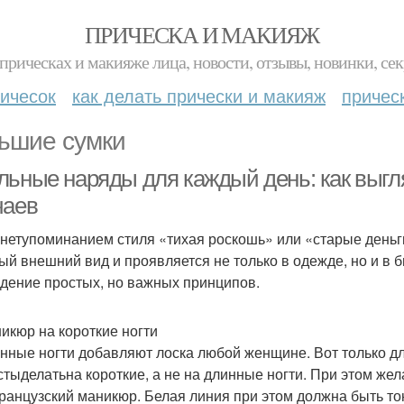
ПРИЧЕСКА И МАКИЯЖ
прическах и макияже лица, новости, отзывы, новинки, сек
ичесок
как делать прически и макияж
причес
ьшие сумки
льные наряды для каждый день: как выгл
чаев
нетупоминанием стиля «тихая роскошь» или «старые деньги
ый внешний вид и проявляется не только в одежде, но и в 
дение простых, но важных принципов.
никюр на короткие ногти
нные ногти добавляют лоска любой женщине. Вот только дл
стыделатьна короткие, а не на длинные ногти. При этом же
ранцузский маникюр. Белая линия при этом должна быть тонк