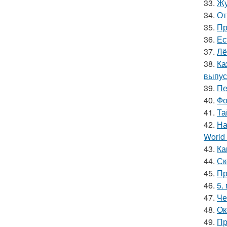
33.
Жу
34.
От
35.
Пр
36.
Ес
37.
Лё
38.
Ка
выпус
39.
Пе
40.
Фо
41.
Та
42.
На
World 
43.
Ка
44.
Ск
45.
Пр
46.
5.
47.
Че
48.
Ок
49.
Пр