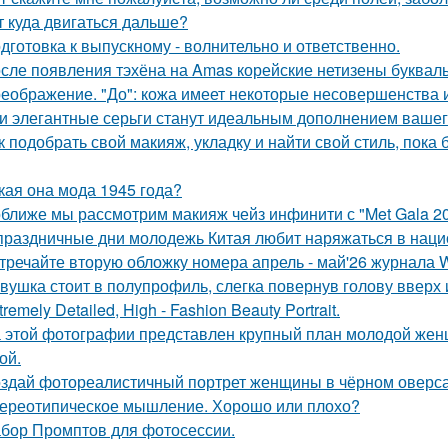
т куда двигаться дальше?
дготовка к выпускному - волнительно и ответственно.
сле появления тэхёна на Amas корейские нетизены букваль
еображение. "До": кожа имеет некоторые несовершенства 
и элегантные серьги станут идеальным дополнением вашего
к подобрать свой макияж, укладку и найти свой стиль, пока 
кая она мода 1945 года?
ближе мы рассмотрим макияж чейз инфинити с "Met Gala 20
праздничные дни молодежь Китая любит наряжаться в нац
тречайте вторую обложку номера апрель - май'26 журнала
вушка стоит в полупрофиль, слегка повернув голову вверх 
tremely Detailed, High - Fashion Beauty Portrait.
 этой фотографии представлен крупный план молодой жен
ой.
здай фотореалистичный портрет женщины в чёрном оверса
ереотипическое мышление. Хорошо или плохо?
бор Промптов для фотосессии.