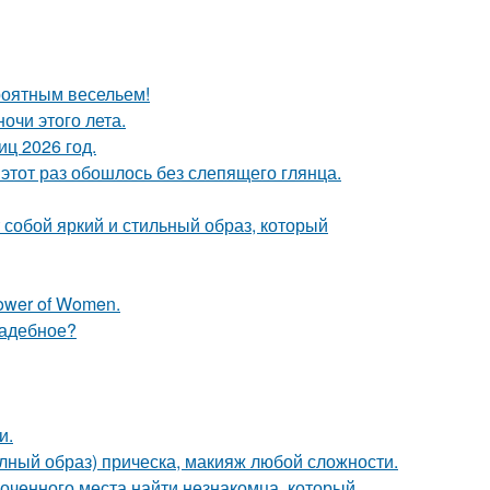
роятным весельем!
чи этого лета.
ц 2026 год.
этот раз обошлось без слепящего глянца.
собой яркий и стильный образ, который
ower of Women.
вадебное?
и.
олный образ) прическа, макияж любой сложности.
лоченного места найти незнакомца, который