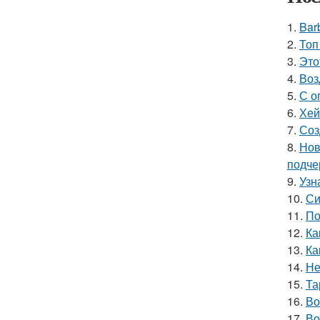
1.
Bar
2.
Топ
3.
Это
4.
Воз
5.
С о
6.
Хей
7.
Соз
8.
Нов
подче
9.
Узн
10.
Си
11.
По
12.
Ка
13.
Ка
14.
Не
15.
Та
16.
Во
17.
Во