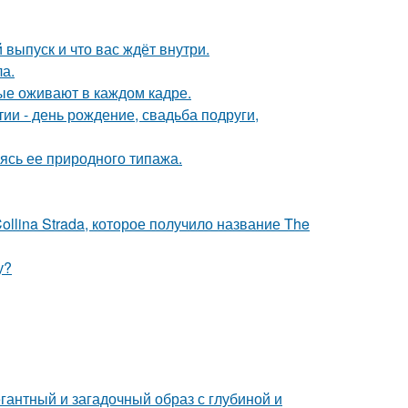
выпуск и что вас ждёт внутри.
ла.
рые оживают в каждом кадре.
и - день рождение, свадьба подруги,
сь ее природного типажа.
llina Strada, которое получило название The
у?
антный и загадочный образ с глубиной и