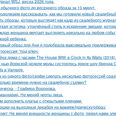
рнал WSJ, весна 2026 года.
 обычного фото до весеннего образа за 10 минут.
одолжаем рассказывать, как мы готовили новый свадебный 
ть образы, которые выглядят как кадр из свадебного журна
гкая эстетика, утончённый стиль и искренние эмоции, кото
ждая женщина мечтает выглядеть идеально на любом событи
кной ребенка.
рвый образ для Ани я подобрала максимально придерживая
тосессия "под ключ.
йна дома с часами The House With a Clock in Its Walls (2018).
 нью-йоркской неделе моды состоялось яркое шоу бренда Co
Is a Vampire.
к из одного фото/селфи сделать несколько фотосессий сраз
олько времени нужно на свадебную съемку?
ическа, - Глафира Воронова.
 мандарин. Не меняй черты лица.
м дополнить платье с открытыми плечами.
ошки на выходные декабря на макияж/прическу/образ:
омт: Не меняя внешности женщины с фото, перед нами элег