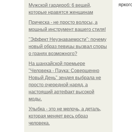
ярког
Мужской гардероб: 6 вещей,
которые нравятся женщинам
Прическа - не просто волосы, а
мощный инструмент вашего стиля!
"Эффект Неузнаваемости": почему
новый образ певицы вызвал споры
о гранях возможного?
На шанхайской премьере
"Человека - Паука: Совершенно
Новый День" зендея выбрала не
просто очередной наряд, а
настоящий артефакт высокой
моды.
Улыбка - это не мелочь, а деталь,
которая меняет весь образ
человека.