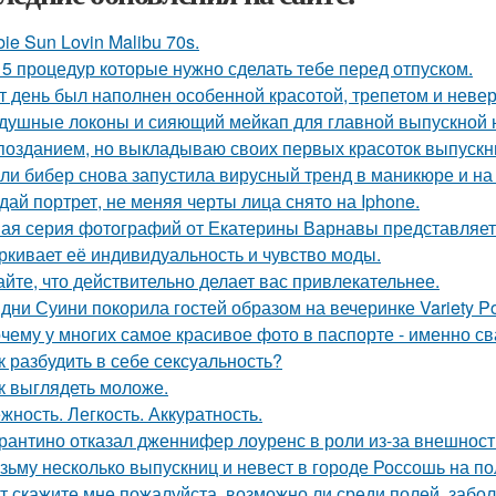
bie Sun Lovin Malibu 70s.
 5 процедур которые нужно сделать тебе перед отпуском.
т день был наполнен особенной красотой, трепетом и неве
душные локоны и сияющий мейкап для главной выпускной но
позданием, но выкладываю своих первых красоток выпускни
ли бибер снова запустила вирусный тренд в маникюре и на 
дай портрет, не меняя черты лица снято на Iphone.
ая серия фотографий от Екатерины Варнавы представляет 
ркивает её индивидуальность и чувство моды.
айте, что действительно делает вас привлекательнее.
дни Суини покорила гостей образом на вечеринке Variety P
чему у многих самое красивое фото в паспорте - именно с
к разбудить в себе сексуальность?
к выглядеть моложе.
жность. Легкость. Аккуратность.
рантино отказал дженнифер лоуренс в роли из-за внешност
зьму несколько выпускниц и невест в городе Россошь на п
т скажите мне пожалуйста, возможно ли среди полей, забо