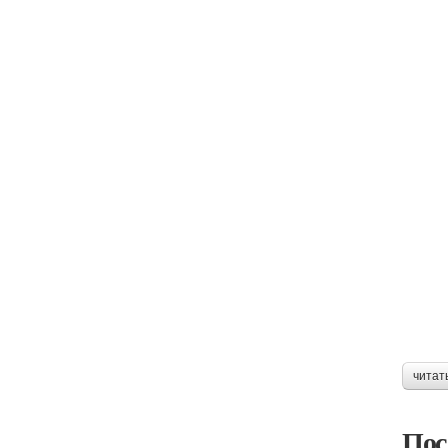
читат
Пос