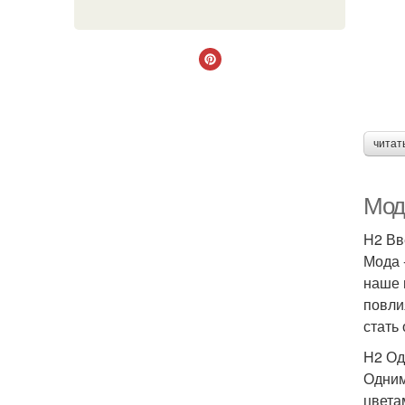
читат
Мод
H2 Вв
Мода 
наше 
повли
стать
H2 Од
Одним
цвета