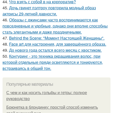
44.
Что взять с собой в на корпоратив?
45.
Дочь гвинет пэлтроу повторила модный образ
актрисы 29-летней давности.
46.
Образы с джинсами часто воспринимаются как
повседневные и удобные, однако они вполне способны
стать элегантными и даже праздничными.
47.
Behind the Scene: "Момент Настоящей Женщины".
48.
Face art для настроения, для завершённого образа.
49.
До нового года остался всего месяц с хвостиком.
50.
Контуринг - это техника окрашивания волос, при
которой отдельные пряди осветляются и тонируются,
встраиваясь в общий тон.
Популярные материалы
С чем и как носить гольфы и гетры: полное
руководство
Брюнетка в блондинку: простой способ изменить