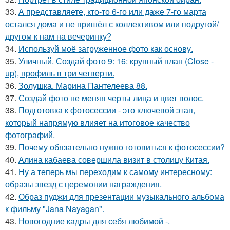
33.
А представляете, кто-то 6-го или даже 7-го марта
остался дома и не пришёл с коллективом или подругой/
другом к нам на вечеринку?
34.
Используй моё загруженное фото как основу.
35.
Уличный. Создай фото 9: 16: крупный план (Close -
up), профиль в три четверти.
36.
Золушка. Марина Пантелеева 88.
37.
Создай фото не меняя черты лица и цвет волос.
38.
Подготовка к фотосессии - это ключевой этап,
который напрямую влияет на итоговое качество
фотографий.
39.
Почему обязательно нужно готовиться к фотосессии?
40.
Алина кабаева совершила визит в столицу Китая.
41.
Ну а теперь мы переходим к самому интересному:
образы звезд с церемонии награждения.
42.
Образ пуджи для презентации музыкального альбома
к фильму "Jana Nayagan".
43.
Новогодние кадры для себя любимой -.