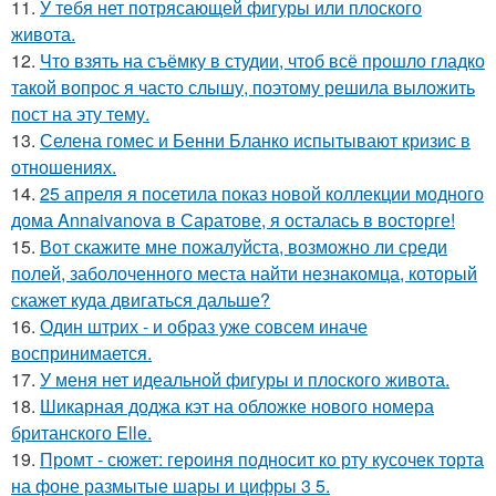
11.
У тебя нет потрясающей фигуры или плоского
живота.
12.
Что взять на съёмку в студии, чтоб всё прошло гладко
такой вопрос я часто слышу, поэтому решила выложить
пост на эту тему.
13.
Селена гомес и Бенни Бланко испытывают кризис в
отношениях.
14.
25 апреля я посетила показ новой коллекции модного
дома Annaivanova в Саратове, я осталась в восторге!
15.
Вот скажите мне пожалуйста, возможно ли среди
полей, заболоченного места найти незнакомца, который
скажет куда двигаться дальше?
16.
Один штрих - и образ уже совсем иначе
воспринимается.
17.
У меня нет идеальной фигуры и плоского живота.
18.
Шикарная доджа кэт на обложке нового номера
британского Elle.
19.
Промт - сюжет: героиня подносит ко рту кусочек торта
на фоне размытые шары и цифры 3 5.