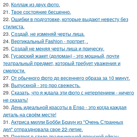
20.
Коллаж из двух фото.
21.
Твое состояние бесценно.
22.
Ошибки в подготовке, которые выдают невесту без
стилиста.
23.
Создай, не изменяй черты лица.
24.
Вертикальный Fashion - портрет, .
25.
Создай не меняя черты лица и прическу.
26.
Гусарский жакет (доломан) - это мощный, почти
театральный предмет, который требует уважения и
смелости.
27.
От обычного фото до весеннего образа за 10 минут.
28.
Выпускной - это про свежесть.
29.
Сказать, что я ждала эти фото с нетерпением - ничего
не сказать!
30.
День идеальной красоты в Enso - это когда каждая
деталь на своём месте!
31.
Актриса милли Бобби Браун из "Очень Странных
дел" отпраздновала свое 22-летие.
32.
Портрет в стиле традиционной японской ойран.