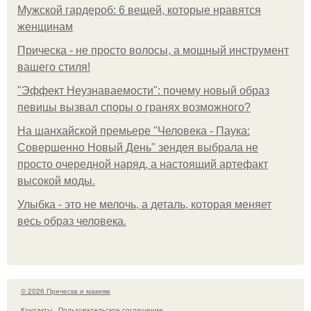
Мужской гардероб: 6 вещей, которые нравятся
женщинам
Прическа - не просто волосы, а мощный инструмент
вашего стиля!
"Эффект Неузнаваемости": почему новый образ
певицы вызвал споры о гранях возможного?
На шанхайской премьере "Человека - Паука:
Совершенно Новый День" зендея выбрала не
просто очередной наряд, а настоящий артефакт
высокой моды.
Улыбка - это не мелочь, а деталь, которая меняет
весь образ человека.
© 2026 Прическа и макияж
Контакты
Пользовательское соглашение