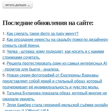
читать дальше →
Последние обновления на сайте:
1.
Как сделать такое фото за пару минут?
2.
Как опоздание невесты на свадьбу помогло дизайнеру
открыть свой бренд.
3.
Челка - шторка: кому подходит, как носить и с какими
стрижками сочетать.
4.
Решила протестировать один из самых интересных AI
- промтов для бьюти - анализа.
5.
Новая серия фотографий от Екатерины Варнавы
представляет собой яркий и стильный образ, который
подчеркивает её индивидуальность и чувство моды.
6.
Татьяна Буланова показала образ, который многие не
ожидали увидеть.
7.
Элли бамбер стала героиней июльской съёмки онлайн
- журнала "L'Officiel" USA.