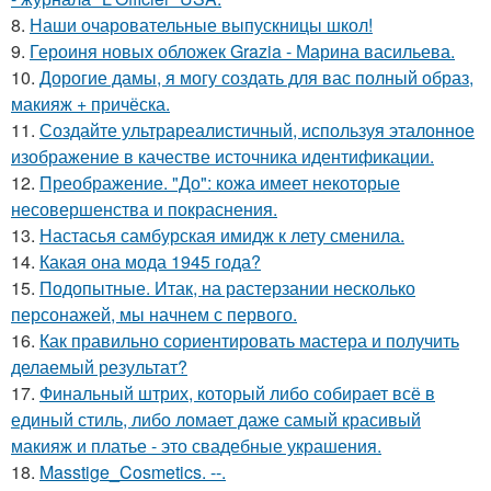
8.
Наши очаровательные выпускницы школ!
9.
Героиня новых обложек Grazia - Марина васильева.
10.
Дорогие дамы, я могу создать для вас полный образ,
макияж + причёска.
11.
Создайте ультрареалистичный, используя эталонное
изображение в качестве источника идентификации.
12.
Преображение. "До": кожа имеет некоторые
несовершенства и покраснения.
13.
Настасья самбурская имидж к лету сменила.
14.
Какая она мода 1945 года?
15.
Подопытные. Итак, на растерзании несколько
персонажей, мы начнем с первого.
16.
Как правильно сориентировать мастера и получить
делаемый результат?
17.
Финальный штрих, который либо собирает всё в
единый стиль, либо ломает даже самый красивый
макияж и платье - это свадебные украшения.
18.
Masstige_Cosmetics. --.