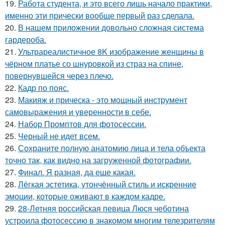
19.
Работа студента, и это всего лишь начало практики,
именно эти прически вообще первый раз сделала.
20.
В нашем приложении довольно сложная система
гардероба.
21.
Ультрареалистичное 8K изображение женщины в
чёрном платье со шнуровкой из страз на спине,
повернувшейся через плечо.
22.
Кадр по пояс.
23.
Макияж и прическа - это мощный инструмент
самовыражения и уверенности в себе.
24.
Набор Промптов для фотосессии.
25.
Черный не идет всем.
26.
Сохраните полную анатомию лица и тела объекта
точно так, как видно на загруженной фотографии.
27.
Финал. Я разная, да еще какая.
28.
Лёгкая эстетика, утончённый стиль и искренние
эмоции, которые оживают в каждом кадре.
29.
28-Летняя российская певица Люся чеботина
устроила фотосессию в знакомом многим телезрителям