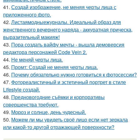
41.
Создай изображение, не меняя черты лица с
приложенного фото.
42.
Листаямодныежурналы. Идеальный образ для
женственного вечернего наряда - аккуратная прическа,
выразительный макияж!
43.
Пора создать вайфу мечты - вышла демоверсия
редактора персонажей Code Vein 2.
44.
Не меняй черты лица.
45.
Промт: Создай не меняя черты лица.
46.
Почему обязательно нужно готовиться к фотосессии?
47.
Фотореалистичный и эстетичный портрет в стиле
Lifestyle создай.
48.
Предновогодние съёмки и корпоративы
совершенства требуют.
49.
Мороз и солнце, день чудесный.
50.
Можем ли мы увидеть своё лицо если нет зеркала
или какой-то другой отражающей поверхности?