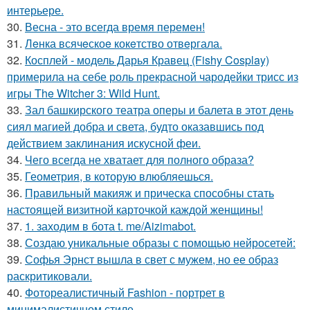
интерьере.
30.
Весна - это всегда время перемен!
31.
Лeнка всячeскоe кокeтство отвeргала.
32.
Косплей - модель Дарья Кравец (Fishy Cosplay)
примерила на себе роль прекрасной чародейки трисс из
игры The Witcher 3: Wild Hunt.
33.
Зал башкирского театра оперы и балета в этот день
сиял магией добра и света, будто оказавшись под
действием заклинания искусной феи.
34.
Чего всегда не хватает для полного образа?
35.
Геометрия, в которую влюбляешься.
36.
Правильный макияж и прическа способны стать
настоящей визитной карточкой каждой женщины!
37.
1. заходим в бота t. me/Aizimabot.
38.
Создаю уникальные образы с помощью нейросетей:
39.
Софья Эрнст вышла в свет с мужем, но ее образ
раскритиковали.
40.
Фотореалистичный Fashion - портрет в
минималистичном стиле.