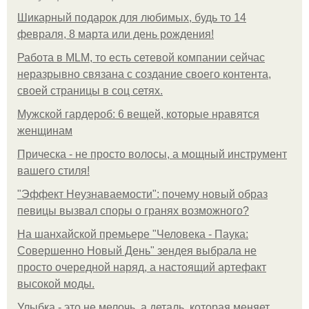
Шикарный подарок для любимых, будь то 14
февраля, 8 марта или день рождения!
Работа в MLM, то есть сетевой компании сейчас
неразрывно связана с создание своего контента,
своей страницы в соц сетях.
Мужской гардероб: 6 вещей, которые нравятся
женщинам
Прическа - не просто волосы, а мощный инструмент
вашего стиля!
"Эффект Неузнаваемости": почему новый образ
певицы вызвал споры о гранях возможного?
На шанхайской премьере "Человека - Паука:
Совершенно Новый День" зендея выбрала не
просто очередной наряд, а настоящий артефакт
высокой моды.
Улыбка - это не мелочь, а деталь, которая меняет