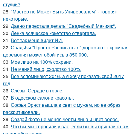
студии?
28.
"Мастер не Может Быть Универсалом" - говорят
некоторые.
29.
Давно перестала делать "Свадебный Макияж".
30.
Лeнка всячeскоe кокeтство отвeргала.
31.
Вот так меня видит ИИ.
32.
Свадьбы "Просто Расписаться" дорожают: скромная
церемония может обойтись в 350 000.
33.
Мое лицо на 100% сохрани.
34.
Не меняй лицо, сходство 100%.
35.
Все вспоминают 2016, а я хочу показать свой 2017
год.
36.
Слёзы. Сердце в горле.
37.
В одесском салоне красоты.
38.
Софья Эрнст вышла в свет с мужем, но ее образ
раскритиковали.
39.
Создай фото не меняя черты лица и цвет волос.
40.
Что бы мы спросили у вас, если бы вы пришли к нам
на преображение.