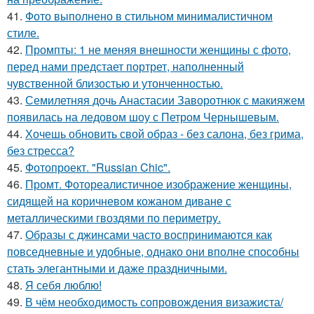
41.
Фото выполнено в стильном минималистичном
стиле.
42.
Промпты: 1 не меняя внешности женщины с фото,
перед нами предстает портрет, наполненный
чувственной близостью и утонченностью.
43.
Семилетняя дочь Анастасии Заворотнюк с макияжем
появилась на ледовом шоу с Петром Чернышевым.
44.
Хочешь обновить свой образ - без салона, без грима,
без стресса?
45.
Фотопроект. "Russian Chic".
46.
Промт. Фотореалистичное изображение женщины,
сидящей на коричневом кожаном диване с
металлическими гвоздями по периметру.
47.
Образы с джинсами часто воспринимаются как
повседневные и удобные, однако они вполне способны
стать элегантными и даже праздничными.
48.
Я себя люблю!
49.
В чём необходимость сопровождения визажиста/