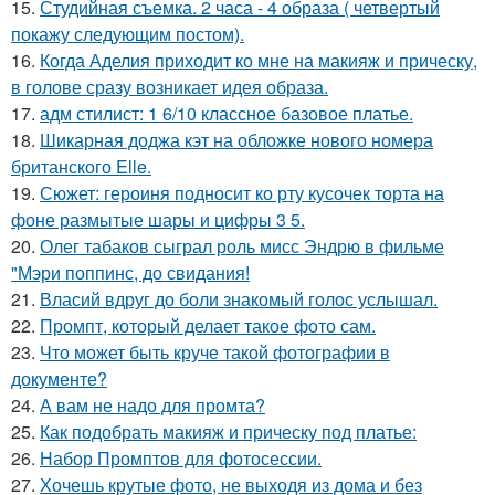
15.
Студийная съемка. 2 часа - 4 образа ( четвертый
покажу следующим постом).
16.
Когда Аделия приходит ко мне на макияж и прическу,
в голове сразу возникает идея образа.
17.
адм стилист: 1 6/10 классное базовое платье.
18.
Шикарная доджа кэт на обложке нового номера
британского Elle.
19.
Сюжет: героиня подносит ко рту кусочек торта на
фоне размытые шары и цифры 3 5.
20.
Олег табаков сыграл роль мисс Эндрю в фильме
"Мэри поппинс, до свидания!
21.
Власий вдруг до боли знакомый голос услышал.
22.
Промпт, который делает такое фото сам.
23.
Что может быть круче такой фотографии в
документе?
24.
А вам не надо для промта?
25.
Как подобрать макияж и прическу под платье:
26.
Набор Промптов для фотосессии.
27.
Хочешь крутые фото, не выходя из дома и без