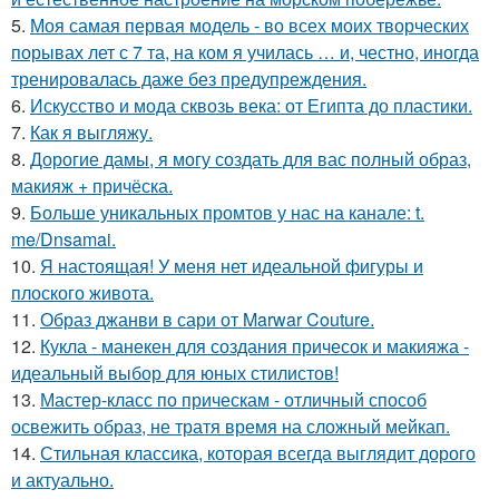
5.
Моя самая первая модель - во всех моих творческих
порывах лет с 7 та, на ком я училась … и, честно, иногда
тренировалась даже без предупреждения.
6.
Искусство и мода сквозь века: от Египта до пластики.
7.
Как я выгляжу.
8.
Дорогие дамы, я могу создать для вас полный образ,
макияж + причёска.
9.
Больше уникальных промтов у нас на канале: t.
me/Dnsamai.
10.
Я настоящая! У меня нет идеальной фигуры и
плоского живота.
11.
Образ джанви в сари от Marwar Couture.
12.
Кукла - манекен для создания причесок и макияжа -
идеальный выбор для юных стилистов!
13.
Мастер-класс по прическам - отличный способ
освежить образ, не тратя время на сложный мейкап.
14.
Стильная классика, которая всегда выглядит дорого
и актуально.