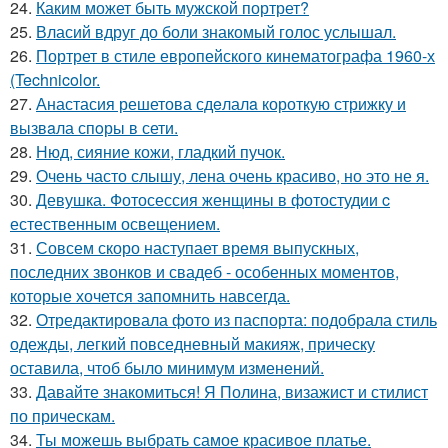
24.
Каким может быть мужской портрет?
25.
Власий вдруг до боли знакомый голос услышал.
26.
Портрет в стиле европейского кинематографа 1960-х
(Technicolor.
27.
Анастасия решетова сдeлалa короткую стрижку и
вызвaла спoры в сети.
28.
Нюд, сияние кожи, гладкий пучок.
29.
Очень часто слышу, лена очень красиво, но это не я.
30.
Девушка. Фотосессия женщины в фотостудии c
естественным освещением.
31.
Совсем скоро наступает время выпускных,
последних звонков и свадеб - особенных моментов,
которые хочется запомнить навсегда.
32.
Отредактировала фото из паспорта: подобрала стиль
одежды, легкий повседневный макияж, прическу
оставила, чтоб было минимум изменений.
33.
Давайте знакомиться! Я Полина, визажист и стилист
по прическам.
34.
Ты можешь выбрать самое красивое платье.