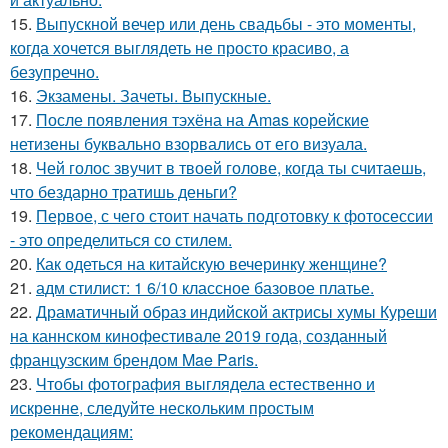
15.
Выпускной вечер или день свадьбы - это моменты,
когда хочется выглядеть не просто красиво, а
безупречно.
16.
Экзамены. Зачеты. Выпускные.
17.
После появления тэхёна на Amas корейские
нетизены буквально взорвались от его визуала.
18.
Чей голос звучит в твоей голове, когда ты считаешь,
что бездарно тратишь деньги?
19.
Первое, с чего стоит начать подготовку к фотосессии
- это определиться со стилем.
20.
Как одеться на китайскую вечеринку женщине?
21.
адм стилист: 1 6/10 классное базовое платье.
22.
Драматичный образ индийской актрисы хумы Куреши
на каннском кинофестивале 2019 года, созданный
французским брендом Mae Paris.
23.
Чтобы фотография выглядела естественно и
искренне, следуйте нескольким простым
рекомендациям: