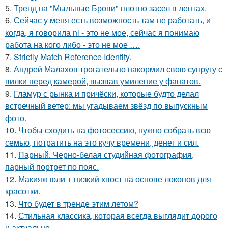
5.
Тренд на "Мыльные Брови" плотно засел в лентах.
6.
Сейчас у меня есть возможность там не работать, и
когда, я говорила nl - это не мое, сейчас я понимаю
работа на кого либо - это не мое ….
7.
Strictly Match Reference Identity.
8.
Андрей Малахов трогательно накормил свою супругу с
вилки перед камерой, вызвав умиление у фанатов.
9.
Гламур с рынка и причёски, которые будто делал
встречный ветер: мы угадываем звёзд по выпускным
фото.
10.
Чтобы сходить на фотосессию, нужно собрать всю
семью, потратить на это кучу времени, денег и сил.
11.
Парный. Черно-белая студийная фотография,
парный портрет по пояс.
12.
Макияж юли + низкий хвост на основе локонов для
красотки.
13.
Что будет в тренде этим летом?
14.
Стильная классика, которая всегда выглядит дорого
и актуально.