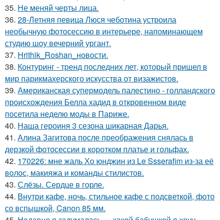
35.
Не меняй черты лица.
36.
28-Летняя певица Люся чеботина устроила
необычную фотосессию в интерьере, напоминающем
студию шоу вечерний ургант.
37.
Hrithik_Roshan_новости.
38.
Контуринг - тренд последних лет, который пришел в
мир парикмахерского искусства от визажистов.
39.
Американская супермодель палестино - голландского
происхождения Белла хадид в откровенном виде
посетила неделю моды в Париже.
40.
Наша героиня 3 сезона шикарная Дарья.
41.
Алина Загитова после преображения снялась в
дерзкой фотосессии в коротком платье и гольфах.
42.
170226: мне жаль Хо юнджин из Le Ssserafim из-за её
волос, макияжа и команды стилистов.
43.
Слёзы. Сердце в горле.
44.
Внутри кафе, ночь, стильное кафе с подсветкой, фото
со вспышкой, Canon 85 мм.
45.
Недавно я задумалась … какой бабушкой я хочу