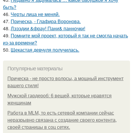
быть?
46.
Черты лица не меняй.
47.
Прическа, - Глафира Воронова.
48.
Лэээдии &фрау! Пани& панночки!
49.
Помните мой проект, который я так не смогла начать
из-за времени?
50.
Щекастая девчуля получилась.
Популярные материалы
Прическа - не просто волосы, а мощный инструмент
вашего стиля!
Мужской гардероб: 6 вещей, которые нравятся
женщинам
Работа в MLM, то есть сетевой компании сейчас
неразрывно связана с создание своего контента,
своей страницы в соц сетях.