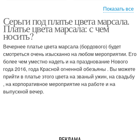
Показать все
Серьги под платье цвета марсала.
Украшения для платья
Маникюр под платье
Платье цвета марсала: с чем
носить?
Вечернее платье цвета марсала (бордового) будет
Маникюр под бордовое
Маникюр к бордовому
смотреться очень изысканно на любом мероприятии. Его
платье
платью
более чем уместно надеть и на празднование Нового
года 2016, года Красной огненной обезьяны . Вы можете
прийти в платье этого цвета на званый ужин, на свадьбу
, на корпоративное мероприятие на работе и на
Туфли под бордовое
Красивые платья
выпускной вечер.
платье