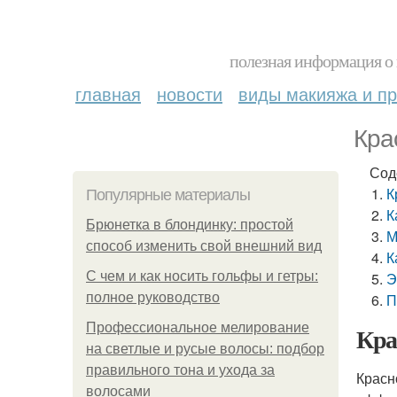
полезная информация о 
главная
новости
виды макияжа и пр
Кра
Сод
К
Популярные материалы
К
Брюнетка в блондинку: простой
М
способ изменить свой внешний вид
К
С чем и как носить гольфы и гетры:
Э
полное руководство
П
Профессиональное мелирование
Кра
на светлые и русые волосы: подбор
правильного тона и ухода за
Красн
волосами