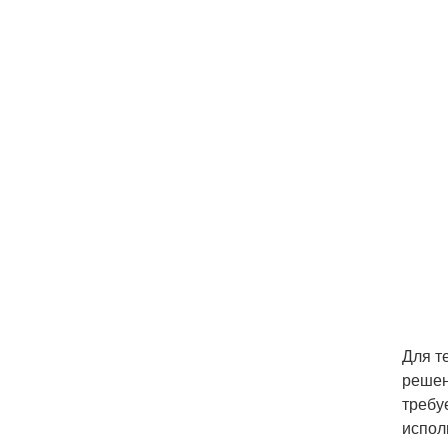
Для т
решен
требу
испол