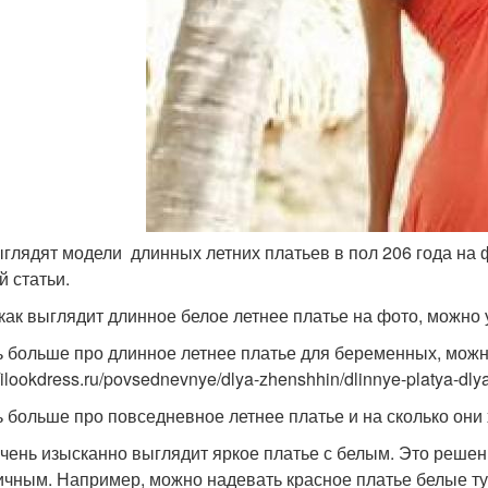
ыглядят модели длинных летних платьев в пол 206 года на
й статьи.
 как выглядит длинное белое летнее платье на фото, можно у
ь больше про длинное летнее платье для беременных, можно
//ilookdress.ru/povsednevnye/dlya-zhenshhin/dlinnye-platya-dl
ь больше про повседневное летнее платье и на сколько они 
чень изысканно выглядит яркое платье с белым. Это решени
ичным. Например, можно надевать красное платье белые ту