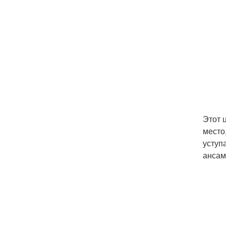
Этот 
место
уступ
ансам