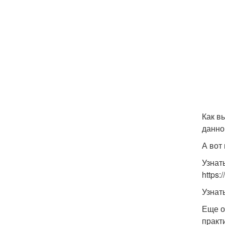
Как в
данно
А вот
Узнат
https:
Узнат
Еще о
практ