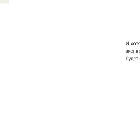
И хот
экспе
будет