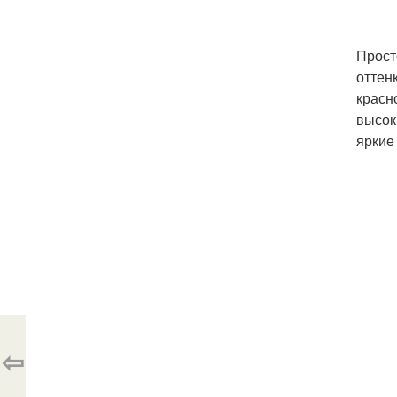
Прост
оттен
красн
высок
яркие
⇦