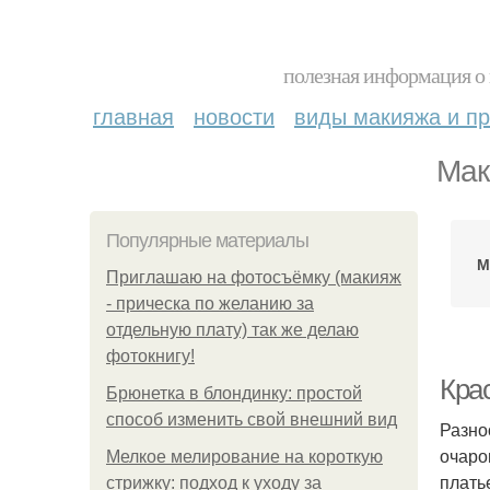
полезная информация о 
главная
новости
виды макияжа и пр
Мак
Популярные материалы
М
Приглашаю на фотосъёмку (макияж
- прическа по желанию за
отдельную плату) так же делаю
фотокнигу!
Кра
Брюнетка в блондинку: простой
способ изменить свой внешний вид
Разно
очаро
Мелкое мелирование на короткую
плать
стрижку: подход к уходу за