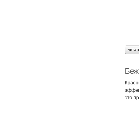
читат
Беж
Красн
эффек
это п