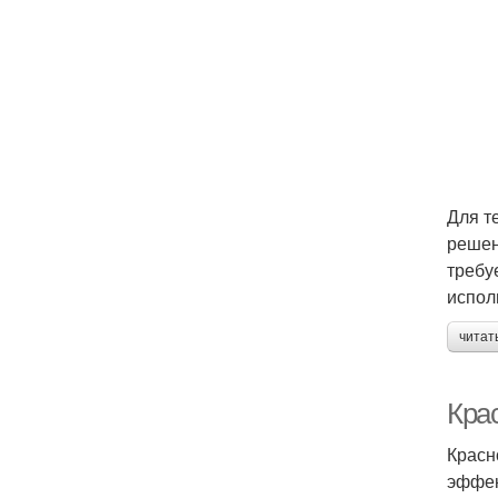
Для т
решен
требу
испол
читат
Кра
Красн
эффек