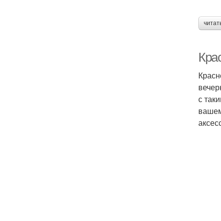
читат
Кра
Красн
вечер
с так
вашем
аксес