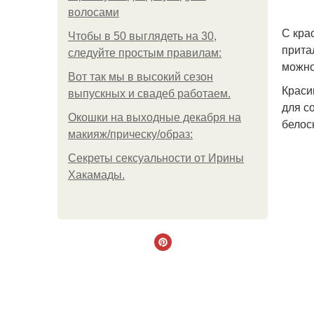
волосами
С кра
Чтобы в 50 выглядеть на 30,
прита
следуйте простым правилам:
можно
Вот так мы в высокий сезон
Краси
выпускных и свадеб работаем.
для с
Окошки на выходные декабря на
белос
макияж/прическу/образ:
Секреты сексуальности от Ирины
Хакамады.