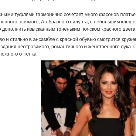
сными туфлями гармонично сочетает много фасонов платье
ленного, прямого, А-образного силуэта, с небольшим клёше
 дополнить изысканным тоненьким пояском красного цвета
во и стильно в ансамбле с красной обувью смотрится круже
оздания неотразимого, романтичного и женственного лука. 
нежного оттенка.