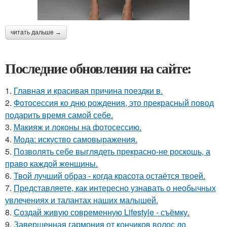
читать дальше →
Последние обновления на сайте:
1.
Главная и красивая причина поездки в.
2.
Фотосессия ко дню рождения, это прекрасный повод
подарить время самой себе.
3.
Макияж и локоны на фотосессию.
4.
Мода: искуство самовыражения.
5.
Позволять себе выглядеть прекрасно-не роскошь, а
право каждой женщины.
6.
Твой лучший образ - когда красота остаётся твоей.
7.
Представляете, как интересно узнавать о необычных
увлечениях и талантах наших малышей.
8.
Создай живую современную Lifestyle - съёмку.
9.
Завершенная гармония от кончиков волос до