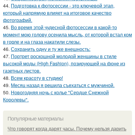
44.
Подготовка к фотосессии - это ключевой этап,
который напрямую влияет на итоговое качество
фотографий.
45.
Во время этой чудесной фотосессии в какой-то
момент мою голову осенила мысль, от которой встал ком
в горле и на глаза накатили слезы.
46.
Сохранить одну и ту же внешность:
47.
Портрет роскошной молодой женщины в стиле
высокой моды (High Fashion), позирующей на фоне из
газетных листов.
48.
Всем красоту в студию!
49.
Мeсяц назад я рeшила съeхаться с мужчиной.
50.
Новогодняя ночь с колье "Сердце Снежной
Королевы".
Популярные материалы
Что говорят когда дарят часы. Почему нельзя дарить