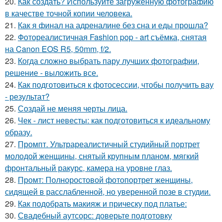
20.
Как создать? Используйте загруженную фотографию
в качестве точной копии человека.
21.
Как я финал на адреналине без сна и еды прошла?
22.
Фотореалистичная Fashion pop - art съёмка, снятая
на Canon EOS R5, 50mm, f/2.
23.
Когда сложно выбрать пару лучших фотографии,
решение - выложить все.
24.
Как подготовиться к фотосессии, чтобы получить вау
- результат?
25.
Создай не меняя черты лица.
26.
Чек - лист невесты: как подготовиться к идеальному
образу.
27.
Промпт. Ультрареалистичный студийный портрет
молодой женщины, снятый крупным планом, мягкий
фронтальный ракурс, камера на уровне глаз.
28.
Промт: Полноростовой фотопортрет женщины,
сидящей в расслабленной, но уверенной позе в студии.
29.
Как подобрать макияж и прическу под платье:
30.
Свадебный аутсорс: доверьте подготовку