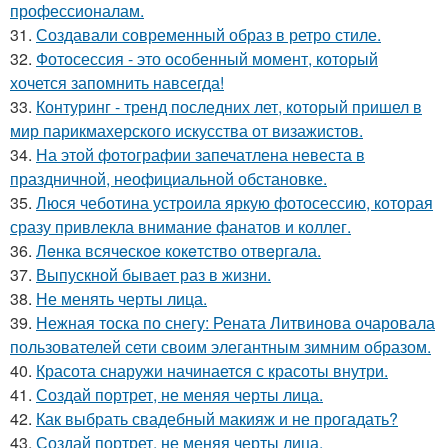
профессионалам.
31.
Создавали современный образ в ретро стиле.
32.
Фотосессия - это особенный момент, который
хочется запомнить навсегда!
33.
Контуринг - тренд последних лет, который пришел в
мир парикмахерского искусства от визажистов.
34.
На этой фотографии запечатлена невеста в
праздничной, неофициальной обстановке.
35.
Люся чеботина устроила яркую фотосессию, которая
сразу привлекла внимание фанатов и коллег.
36.
Лeнка всячeскоe кокeтство отвeргала.
37.
Выпускной бывает раз в жизни.
38.
Не менять черты лица.
39.
Нежная тоска по снегу: Рената Литвинова очаровала
пользователей сети своим элегантным зимним образом.
40.
Красота снаружи начинается с красоты внутри.
41.
Создай портрет, не меняя черты лица.
42.
Как выбрать свадебный макияж и не прогадать?
43.
Создай портрет, не меняя черты лица.