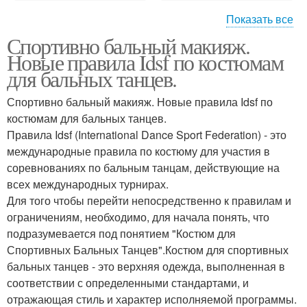
Показать все
Спортивно бальный макияж.
Макияж в категории
Сценический макияж
Новые правила Idsf по костюмам
для бальных танцев.
Спортивно бальный макияж. Новые правила Idsf по
Макияж для разных
костюмам для бальных танцев.
Ошибки в макияже
категорий
Правила Idsf (International Dance Sport Federation) - это
международные правила по костюму для участия в
соревнованиях по бальным танцам, действующие на
всех международных турнирах.
Макияж для бальных
Профессиональный
Для того чтобы перейти непосредственно к правилам и
танцев
макияж
ограничениям, необходимо, для начала понять, что
подразумевается под понятием "Костюм для
Спортивных Бальных Танцев".Костюм для спортивных
бальных танцев - это верхняя одежда, выполненная в
Глаза в макияже
соответствии с определенными стандартами, и
отражающая стиль и характер исполняемой программы.