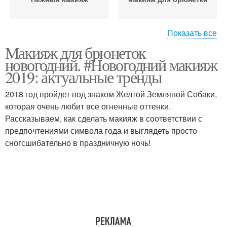
Показать все
Макияж для брюнеток
Макияж для зеленых
Макияж для шатенок
новогодний. #Новогодний макияж
глаз
2019: актуальные тренды
2018 год пройдет под знаком Желтой Земляной Собаки,
Макияж в домашних
которая очень любит все огненные оттенки.
Красивый макияж
условиях
Рассказываем, как сделать макияж в соответствии с
предпочтениями символа года и выглядеть просто
сногсшибательно в праздничную ночь!
Средства для
Новогодний макияж
правильного макияжа