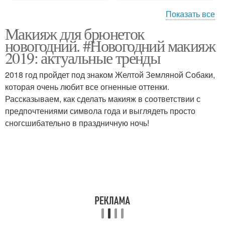
Показать все
Макияж для брюнеток
Макияж для зеленых
Макияж для
новогодний. #Новогодний макияж
глаз
зеленоглазых шатенок
2019: актуальные тренды
2018 год пройдет под знаком Желтой Земляной Собаки,
Макияж в домашних
которая очень любит все огненные оттенки.
Красивый макияж
условиях
Рассказываем, как сделать макияж в соответствии с
предпочтениями символа года и выглядеть просто
сногсшибательно в праздничную ночь!
Средства для
Новогодний макияж
правильного макияжа