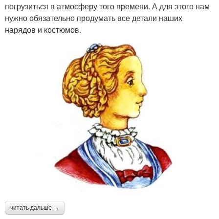
погрузиться в атмосферу того времени. А для этого нам
нужно обязательно продумать все детали наших
Макияж на бал
Макияж для девушек
нарядов и костюмов.
Косметики для макияжа
Макияж для детей
Цвета для новогоднего
Макияж на новый год
макияжа
Бирюзово-золотистый
Новогодний макияж
макияж
читать дальше →