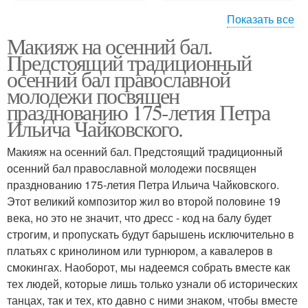
Показать все
Макияж на осенний бал.
Макияж для осенней
Свадебный макияж
Предстоящий традиционный
фотосессии
осенний бал православной
молодежи посвящен
празднованию 175-летия Петра
Макияж для
Ильича Чайковского.
Бал для девочек
фотосессии
Макияж на осенний бал. Предстоящий традиционный
осенний бал православной молодежи посвящен
празднованию 175-летия Петра Ильича Чайковского.
Осенний макияж
Бал в школе
Этот великий композитор жил во второй половине 19
века, но это не значит, что дресс - код на балу будет
строгим, и пропускать будут барышень исключительно в
платьях с кринолином или турнюром, а кавалеров в
Рекомендации для
Сделать макияж
смокингах. Наоборот, мы надеемся собрать вместе как
осеннего мейкапа
прическу
тех людей, которые лишь только узнали об исторических
танцах, так и тех, кто давно с ними знаком, чтобы вместе