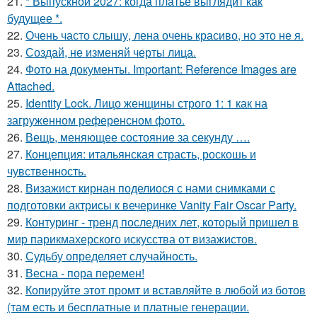
21.
* Выпускной 2027: когда платье выглядит как
будущее *.
22.
Очень часто слышу, лена очень красиво, но это не я.
23.
Создай, не изменяй черты лица.
24.
Фото на документы. Important: Reference Images are
Attached.
25.
Identity Lock. Лицо женщины строго 1: 1 как на
загруженном референсном фото.
26.
Вещь, меняющее состояние за секунду ….
27.
Концепция: итальянская страсть, роскошь и
чувственность.
28.
Визажист кирнан поделиося с нами снимками с
подготовки актрисы к вечеринке Vanity Fair Oscar Party.
29.
Контуринг - тренд последних лет, который пришел в
мир парикмахерского искусства от визажистов.
30.
Судьбу определяет случайность.
31.
Весна - пора перемен!
32.
Копируйте этот промт и вставляйте в любой из ботов
(там есть и бесплатные и платные генерации.