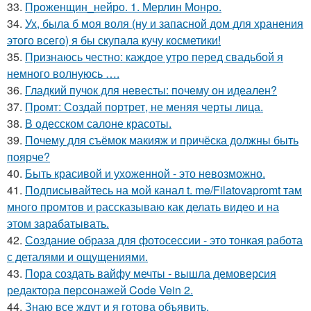
33.
Проженщин_нейро. 1. Мерлин Монро.
34.
Ух, была б моя воля (ну и запасной дом для хранения
этого всего) я бы скупала кучу косметики!
35.
Признаюсь честно: каждое утро перед свадьбой я
немного волнуюсь ….
36.
Гладкий пучок для невесты: почему он идеален?
37.
Промт: Создай портрет, не меняя черты лица.
38.
В одесском салоне красоты.
39.
Почему для съёмок макияж и причёска должны быть
поярче?
40.
Быть красивой и ухоженной - это невозможно.
41.
Подписывайтесь на мой канал t. me/Filatovapromt там
много промтов и рассказываю как делать видео и на
этом зарабатывать.
42.
Создание образа для фотосессии - это тонкая работа
с деталями и ощущениями.
43.
Пора создать вайфу мечты - вышла демоверсия
редактора персонажей Code Vein 2.
44.
Знаю все ждут и я готова объявить.