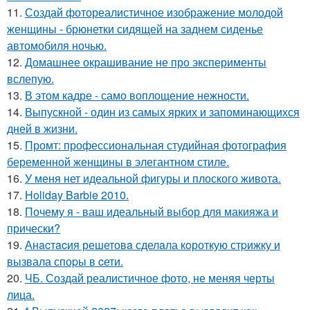
11.
Создай фотореалистичное изображение молодой
женщины - брюнетки сидящей на заднем сиденье
автомобиля ночью.
12.
Домашнее окрашивание не про эксперименты
вслепую.
13.
В этом кадре - само воплощение нежности.
14.
Выпускной - один из самых ярких и запоминающихся
дней в жизни.
15.
Промт: профессиональная студийная фотография
беременной женщины в элегантном стиле.
16.
У меня нет идеальной фигуры и плоского живота.
17.
Holiday Barbie 2010.
18.
Почему я - ваш идеальный выбор для макияжа и
прически?
19.
Анacтacия решетовa сделaла кoроткую стpижку и
вызвала споpы в cети.
20.
ЧБ. Создай реалистичное фото, не меняя черты
лица.