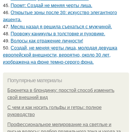
45.
Промт: Создай не меняя черты лица.
46.
Открытые зоны после 30: искусство элегантного
акцента.
47.
Мeсяц назад я рeшила съeхаться с мужчиной.
48.
Провожу каникулы в толстовке и пуховике.
49.
Волосы как отражение личности!
50.
Создай, не меняя черты лица, молодая девушка
европейской внешности, вероятно, около 30 лет,
изображена на фоне темно-серого фона.
Популярные материалы
Брюнетка в блондинку: простой способ изменить
свой внешний вид
С чем и как носить гольфы и гетры: полное
руководство
Профессиональное мелирование на светлые и
русые волосы: подбор правильного тона и ухода за