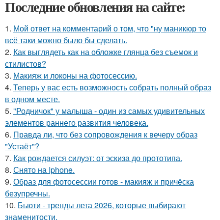
Последние обновления на сайте:
1.
Мой ответ на комментарий о том, что "ну маникюр то
всё таки можно было бы сделать.
2.
Как выглядеть как на обложке глянца без съемок и
стилистов?
3.
Макияж и локоны на фотосессию.
4.
Теперь у вас есть возможность собрать полный образ
в одном месте.
5.
"Родничок" у малыша - один из самых удивительных
элементов раннего развития человека.
6.
Правда ли, что без сопровождения к вечеру образ
"Устаёт"?
7.
Как рождается силуэт: от эскиза до прототипа.
8.
Снято на Iphone.
9.
Образ для фотосессии готов - макияж и причёска
безупречны.
10.
Бьюти - тренды лета 2026, которые выбирают
знаменитости.