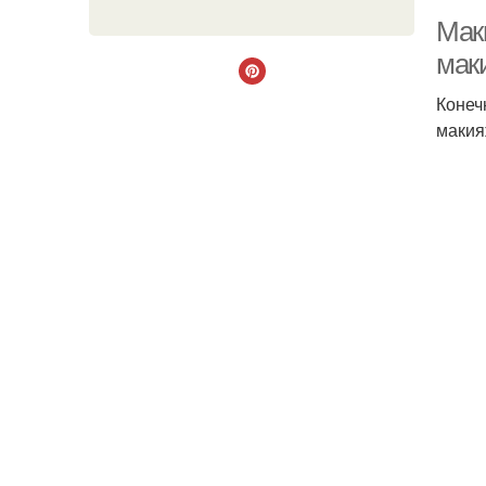
Мак
мак
Конеч
макия