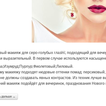
вый макияж для серо-голубых глаз￼, подходящий для вечер
 и выразительный. В первом случае используются насыщенн
а;Изумруд;Пурпур;Фиолетовый;Лиловый.
ому макияжу подходят нюдовые оттенки помад: персиковый, 
 не должны создавать явных контрастов. Из техник лучше 
ний макияж подойдёт для вечеринок, празднования Нового 
ь дальше →