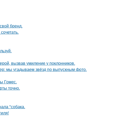
свой бренд.
 сочетать.
льзуй.
ерой, вызвав умиление у поклонников.
тер: мы угадываем звёзд по выпускным фото.
ны Гомес.
рты точно.
ала "собака.
тиля!