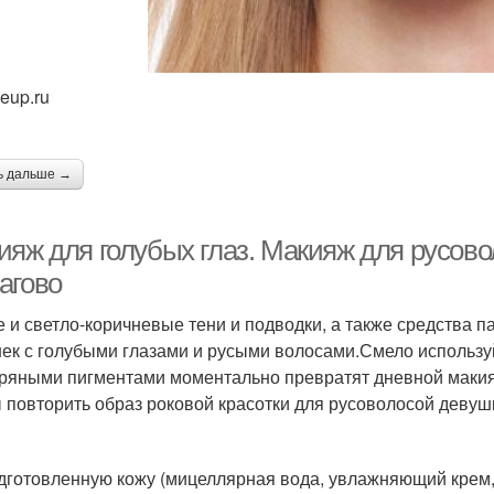
eup.ru
ь дальше →
ияж для голубых глаз. Макияж для русов
агово
 и светло-коричневые тени и подводки, а также средства 
ек с голубыми глазами и русыми волосами.Смело используй
ряными пигментами моментально превратят дневной макия
 повторить образ роковой красотки для русоволосой девуш
дготовленную кожу (мицеллярная вода, увлажняющий крем, 