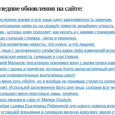
ледние обновления на сайте:
оследнее время я всё чаще одну закономерность замечаю.
 опоздание невесты на свадьбу помогло дизайнеру открыть 
ка - шторка: кому подходит, как носить и с какими стрижками
ая стильная стрижка - легко и уверенно.
бор косметички невесты: что нужно, а что лишнее.
 лицо с загруженного селфи без каких-либо изменений испо
красная невеста, сияющая и счастливая.
рей Малахов трогательно покормил жену с вилки перед кам
мур с рынка и причёски, которые будто делал встречный ве
ши очаровательные выпускницы школ!
 меня хоть убейте, но я вообще не понимаю стилиста селе
омт. Используй загруженное фото для лица, сохрани все че
схищают меня некоторые дамы, конечно.
раз джанви в сари от Marwar Couture.
обая съемка Екатерины Рябининой для нового номера журн
 уставшей блондинки в сияющую медную королеву: магия с