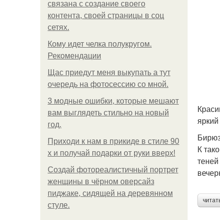
связана с создание своего
контента, своей страницы в соц
сетях.
Кому идет челка полукругом.
Рекомендации
Щас приедут меня выкупать а тут
очередь на фотосессию со мной.
3 модные ошибки, которые мешают
Краси
вам выглядеть стильно на новый
яркий
год.
Бирюз
Приходи к нам в прикиде в стиле 90
К так
х и получай подарки от руки вверх!
теней
Создай фотореалистичный портрет
вечер
женщины в чёрном оверсайз
пиджаке, сидящей на деревянном
читат
стуле.