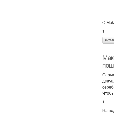
© Mak
1
читат
Мак
пош
Серые
девуш
сереб
Чтобы
1
На по