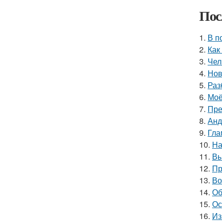
Пос
1.
В п
2.
Как
3.
Чел
4.
Нов
5.
Раз
6.
Моё
7.
Пре
8.
Анд
9.
Гла
10.
На
11.
Вы
12.
Пр
13.
Во
14.
Об
15.
Ос
16.
Из