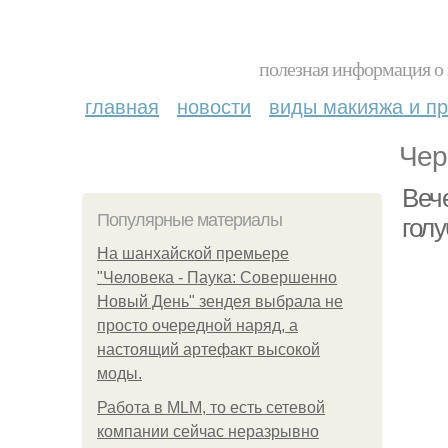
полезная информация о 
главная
новости
виды макияжа и пр
Чер
Веч
Популярные материалы
голу
На шанхайской премьере
"Человека - Паука: Совершенно
Новый День" зендея выбрала не
просто очередной наряд, а
настоящий артефакт высокой
моды.
Работа в MLM, то есть сетевой
компании сейчас неразрывно