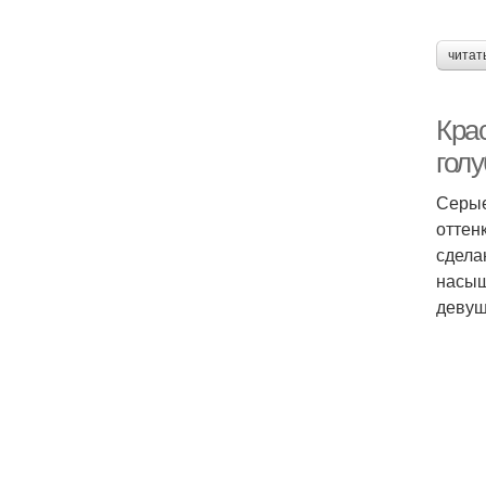
читат
Кра
гол
Серые
оттен
сдела
насыщ
девуш