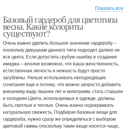
Показать все
Базовый гардероб для цветотипа
Волос для теплой
Светлые волосы
весна. Какие колориты
весны
существуют?
Очень важно уделить большое значение гардеробу –
Волос для контрастной
поскольку девушкам данного типа подходят далеко не
Волос для яркой
весны
все цвета. Если допустить грубую ошибку в создании
имиджа – вполне возможно, что ваша женственность,
естественная легкость и нежность будут просто
загублены. Нельзя использовать неподходящие
сочетания еще и потому, что можно запросто добавить
внешнему виду лишних лет и килограмм, стать старшее
и холоднее.Цвета, используемые в одежде, должны
быть светлые и теплые. Очень важно подчеркивать
натуральную свежесть. Подбирая базовые вещи для
гардероба, нужно сразу же определиться с выбором
цветовой гаммы (поскольку такие вещи носятся чаще,