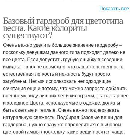
Показать все
Базовый гардероб для цветотипа
Волос для теплой
Светлые волосы
весна. Какие колориты
весны
существуют?
Очень важно уделить большое значение гардеробу –
Волос для светлой
поскольку девушкам данного типа подходят далеко не
Волос для яркой
весны
все цвета. Если допустить грубую ошибку в создании
имиджа – вполне возможно, что ваша женственность,
естественная легкость и нежность будут просто
загублены. Нельзя использовать неподходящие
сочетания еще и потому, что можно запросто добавить
внешнему виду лишних лет и килограмм, стать старшее
и холоднее.Цвета, используемые в одежде, должны
быть светлые и теплые. Очень важно подчеркивать
натуральную свежесть. Подбирая базовые вещи для
гардероба, нужно сразу же определиться с выбором
цветовой гаммы (поскольку такие вещи носятся чаще,