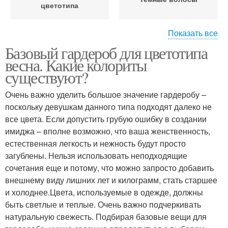
цветотипа
Показать все
Базовый гардероб для цветотипа
Весенний девушка
Светлые волосы
весна. Какие колориты
существуют?
Очень важно уделить большое значение гардеробу –
Волос для теплой
поскольку девушкам данного типа подходят далеко не
Весенний цветотип
весны
все цвета. Если допустить грубую ошибку в создании
имиджа – вполне возможно, что ваша женственность,
естественная легкость и нежность будут просто
загублены. Нельзя использовать неподходящие
Волос для светлой
Волос для яркой
сочетания еще и потому, что можно запросто добавить
весны
внешнему виду лишних лет и килограмм, стать старшее
и холоднее.Цвета, используемые в одежде, должны
быть светлые и теплые. Очень важно подчеркивать
Волос для контрастной
натуральную свежесть. Подбирая базовые вещи для
весны