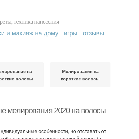
реты, техника нанесения
ки и макияж на дому
игры
отзывы
елирование на
Мелирования на
роткие волосы
короткие волосы
ые мелирования 2020 на волосы
ндивидуальные особенности, но отставать от
особа окрашивания волос средней длины (а