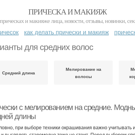
ПРИЧЕСКА И МАКИЯЖ
прическах и макияже лица, новости, отзывы, новинки, сек
ичесок
как делать прически и макияж
причес
ианты для средних волос
Мелирование на
М
Средний длина
волосы
ко
чески с мелированием на средние. Модн
дней длины
ловно, при выборе техники окрашивания важно учитывать и
 и выглядеть старомодно тоже не стоит. Перед выбором сп