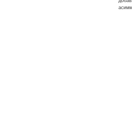
добав
асимм