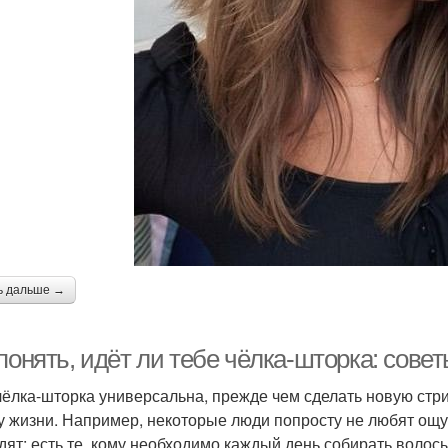
ь дальше →
понять, идёт ли тебе чёлка-шторка: сове
чёлка-шторка универсальна, прежде чем сделать новую стри
у жизни. Например, некоторые люди попросту не любят ощу
дят; есть те, кому необходимо каждый день собирать волосы