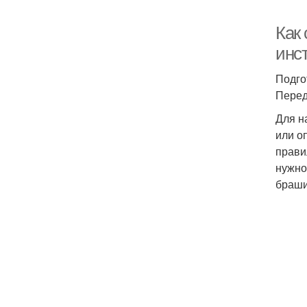
Как
инс
Подго
Перед
Для н
или о
прави
нужно
браши