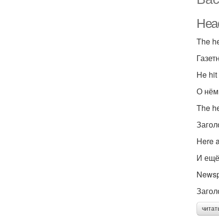
Head
The he
Газет
He hit
О нём
The h
Загол
Here a
И ещё
Newsp
Загол
читат