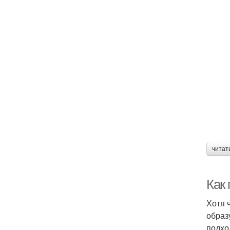
читат
Как 
Хотя 
образ
подхо