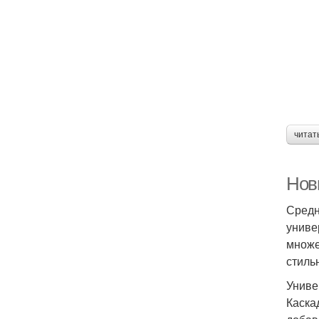
читат
Нов
Средн
униве
множе
стиль
Униве
Каска