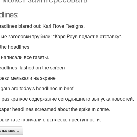
lines:
adlines blared out: Karl Rove Resigns.
ные заголовки трубили: "Карл Роув подает в отставку".
 the headlines.
 написали все газеты.
eadlines flashed on the screen
овки мелькали на экране
gain are today's headlines in brief.
 раз краткое содержание сегодняшнего выпуска новостей.
aper headlines screamed about the spike in crime.
овки газет кричали о всплеске преступности.
ь дальше →