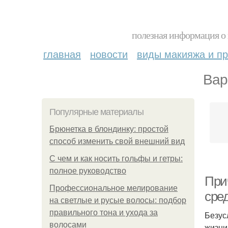
полезная информация о 
главная
новости
виды макияжа и пр
Вар
Популярные материалы
Брюнетка в блондинку: простой
способ изменить свой внешний вид
С чем и как носить гольфы и гетры:
полное руководство
При
Профессиональное мелирование
сре
на светлые и русые волосы: подбор
правильного тона и ухода за
Безус
волосами
жизни