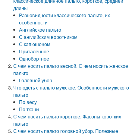
классическое длинное пальто, короткое, средней
длины
Разновидности классического пальто, их
особенности
Английское пальто
С английским воротником
С капюшоном
Приталенное
Однобортное
С чем носить пальто весной. С чем носить женское
пальто
Головной убор
Что одеть с пальто мужское. Особенности мужского
пальто
По весу
По ткани
С чем носить пальто короткое. Фасоны коротких
пальто
С чем носить пальто головной убор. Полезные