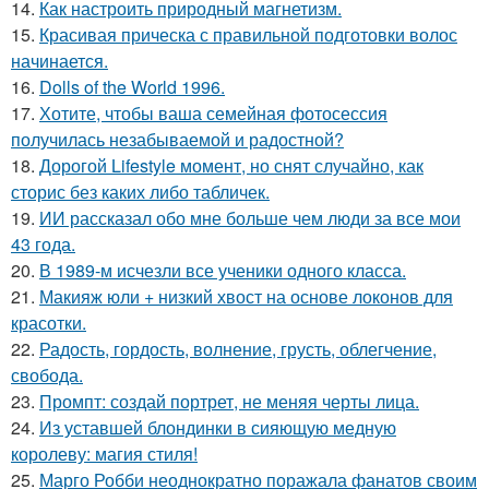
14.
Как настроить природный магнетизм.
15.
Красивая прическа с правильной подготовки волос
начинается.
16.
Dolls of the World 1996.
17.
Хотите, чтобы ваша семейная фотосессия
получилась незабываемой и радостной?
18.
Дорогой Lifestyle момент, но снят случайно, как
сторис без каких либо табличек.
19.
ИИ рассказал обо мне больше чем люди за все мои
43 года.
20.
В 1989-м исчезли все ученики одного класса.
21.
Макияж юли + низкий хвост на основе локонов для
красотки.
22.
Радость, гордость, волнение, грусть, облегчение,
свобода.
23.
Промпт: создай портрет, не меняя черты лица.
24.
Из уставшей блондинки в сияющую медную
королеву: магия стиля!
25.
Марго Робби неоднократно поражала фанатов своим