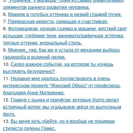
элементов раннего развития человека.
6.
Макияж в голубых оттенках и низкий гладкий пучок.
7.
Прекрасная невеста, сияющая и счастливая.
8.
Фотореализм, ночная съемка в машине, жесткий свет
вспышки, глубокие тени, кинематографичная эстетика,
теплые оттенки, журнальный стиль.
9.
Мнения_ пкр. Как же я устала от механики выбора
гардероба в водяной лилии.
10.
Скоро важное событие, на котором ты хочешь
выглядеть безупречно?
11.
Недавно мне удалось поучаствовать в очень
интересном проекте "Женский Образ" от профсоюза,
благодаря Анне Матвиенко.
12.
Гламур с рынка и причёски, которые будто делал
встречный ветер: мы угадываем звёзд по выпускным
фото.
13.
Вы меня хоть убейте, но я вообще не понимаю
стилиста селены Гомес.