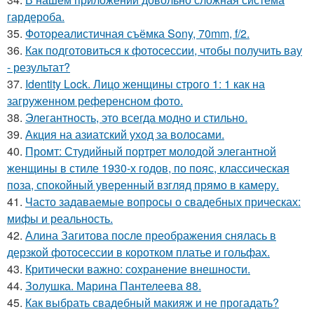
гардероба.
35.
Фотореалистичная съёмка Sony, 70mm, f/2.
36.
Как подготовиться к фотосессии, чтобы получить вау
- результат?
37.
Identity Lock. Лицо женщины строго 1: 1 как на
загруженном референсном фото.
38.
Элегантность, это всегда модно и стильно.
39.
Акция на азиатский уход за волосами.
40.
Промт: Студийный портрет молодой элегантной
женщины в стиле 1930-х годов, по пояс, классическая
поза, спокойный уверенный взгляд прямо в камеру.
41.
Часто задаваемые вопросы о свадебных прическах:
мифы и реальность.
42.
Алина Загитова после преображения снялась в
дерзкой фотосессии в коротком платье и гольфах.
43.
Критически важно: сохранение внешности.
44.
Золушка. Марина Пантелеева 88.
45.
Как выбрать свадебный макияж и не прогадать?