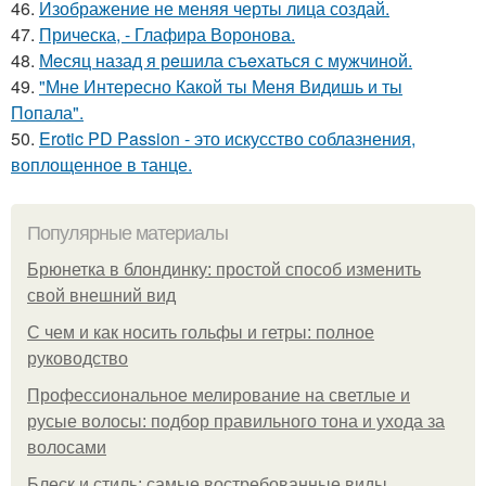
46.
Изображение не меняя черты лица создай.
47.
Прическа, - Глафира Воронова.
48.
Мeсяц назад я рeшила съeхаться с мужчинoй.
49.
"Мне Интересно Какой ты Меня Видишь и ты
Попала".
50.
Erotic PD Passion - это искусство соблазнения,
воплощенное в танце.
Популярные материалы
Брюнетка в блондинку: простой способ изменить
свой внешний вид
С чем и как носить гольфы и гетры: полное
руководство
Профессиональное мелирование на светлые и
русые волосы: подбор правильного тона и ухода за
волосами
Блеск и стиль: самые востребованные виды