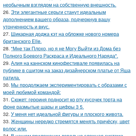
необычным взглядом на собственную внешность.
26.
Эти элегантные серьги станут идеальным
дополнением вашего образа, подчеркнув вашу
утонченность и вкус.
27.
Шикарная доджа кэт на обложке нового номера
британского Elle.
28.
"Мне так Плохо, но я не Могу Выйти из Дома без
Полного Боевого Раскраса и Идеального Наряда".
29.
Алия на каннском кинофестивале появилась на
публике в сшитом на заказ дизайнерском платье от Яша
патила.
30.
Мы продолжаем экспериментировать с образами с
моей любимой командой:
31.
Сюжет: героиня подносит ко рту кусочек торта на
фоне размытые шары и цифры 3 5.
32.
У меня нет идеальной фигуры и плоского живота.
33.
Женщины нередко стремятся менять причёску, цвет
волос или.
34.
В нашем приложении довольно сложная система