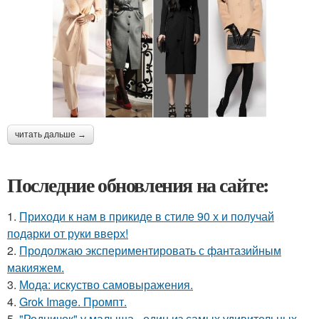
читать дальше →
Последние обновления на сайте:
1.
Приходи к нам в прикиде в стиле 90 х и получай
подарки от руки вверх!
2.
Продолжаю экспериментировать с фантазийным
макияжем.
3.
Мода: искуство самовыражения.
4.
Grok Image. Промпт.
5.
"Родничок" у малыша - один из самых удивительных