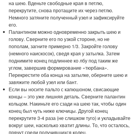
на шею. Вденьте свободные края в петлю,
перекрутите, снова протащите их через петлю.
Немного затяните полученный узел и зафиксируйте
его.
Палантином можно одновременно закрыть шею и
голову. Сверните его по узкой стороне, но не
пополам, загните примерно 1/3. Закройте голову
(немного наискосок), сведя края у затылка. Затем
поднимите конец подлиннее ко лбу под таким же
углом, завершив формирование «тюрбана».
Перекрестите оба конца на затылке, оберните шею и
завяжите любой узел или бант.
Если вы носите пальто с капюшоном, свисающие
концы – это уже лишняя деталь. Сверните палантин
кольцом. Накиньте его сзади на шею так, чтобы один
конец был чуть ниже ключицы. Другой конец
перекрутите 3-4 раза (не слишком туго) и укладывайте
вокруг шеи, насколько хватит длины. То, что осталось,
прячут среди получившихся колец.