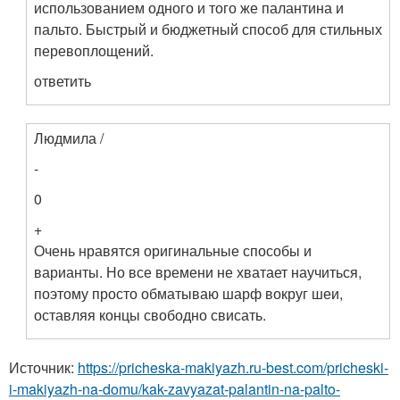
использованием одного и того же палантина и
пальто. Быстрый и бюджетный способ для стильных
перевоплощений.
ответить
Людмила /
-
0
+
Очень нравятся оригинальные способы и
варианты. Но все времени не хватает научиться,
поэтому просто обматываю шарф вокруг шеи,
оставляя концы свободно свисать.
Источник:
https://pricheska-makiyazh.ru-best.com/pricheski-
i-makiyazh-na-domu/kak-zavyazat-palantin-na-palto-