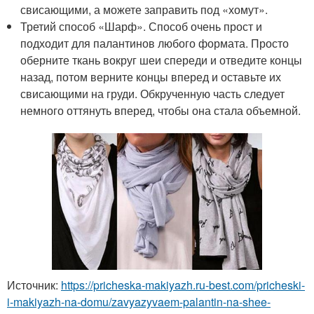
свисающими, а можете заправить под «хомут».
Третий способ «Шарф». Способ очень прост и
подходит для палантинов любого формата. Просто
оберните ткань вокруг шеи спереди и отведите концы
назад, потом верните концы вперед и оставьте их
свисающими на груди. Обкрученную часть следует
немного оттянуть вперед, чтобы она стала объемной.
Источник:
https://pricheska-makiyazh.ru-best.com/pricheski-
i-makiyazh-na-domu/zavyazyvaem-palantin-na-shee-