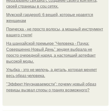
неразрывно связана с создание своего контента,
своей страницы в соц сетях.
Мужской гардероб: 6 вещей, которые нравятся
женщинам
Прическа - не просто волосы, а мощный инструмент
вашего стиля!
На шанхайской премьере "Человека - Паука:
Совершенно Новый День" зендея выбрала не
просто очередной наряд, а настоящий артефакт
высокой моды.
Улыбка - это не мелочь, а деталь, которая меняет
весь образ человека.
"Эффект Неузнаваемости": почему новый образ
певицы вызвал споры о гранях возможного?