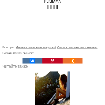
Категории:
Макияж и прическа на выпускной
,
Стилист по прическам и макияжу
,
Сделать макияж прическу
Читайте также