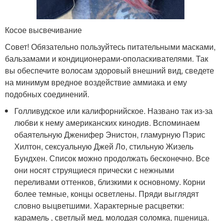
Косое высвечивание
Совет! Обязательно пользуйтесь питательными масками,
бальзамами и кондиционерами-ополаскивателями. Так
вы обеспечите волосам здоровый внешний вид, сведете
на минимум вредное воздействие аммиака и ему
подобных соединений.
Голливудское или калифорнийское. Названо так из-за
любви к нему американских кинодив. Вспоминаем
обаятельную Дженифер Энистон, гламурную Пэрис
Хилтон, сексуальную Джей Ло, стильную Жизель
Бундхен. Список можно продолжать бесконечно. Все
они носят струящиеся прически с нежными
переливами оттенков, близкими к основному. Корни
более темные, концы осветлены. Пряди выглядят
словно выцветшими. Характерные расцветки:
карамель , светлый мед, молодая соломка, пшеница.