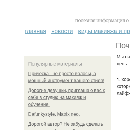
полезная информация о 
главная
новости
виды макияжа и пр
Поч
Мы на
день.
Популярные материалы
Прическа - не просто волосы, а
1. хо
мощный инструмент вашего стиля!
котор
Дорогие девушки, приглашаю вас к
лайфх
себе в студию на макияж и
обучение!
Dafunkystyle. Matrix neo.
Дорогой автор? Не забудь сделать