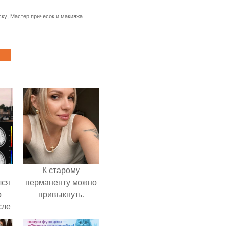
ску
,
Мастер причесок и макияжа
К старому
лся
перманенту можно
о
привыкнуть.
сле
нь