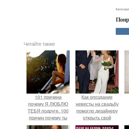
Категори
Понр
Читайте также
101 причина
Как опоздание
почему Я ЛЮБЛЮ
невесты на свадьбу
ТЕБЯ подруге. 100
помогло дизайнеру
причин почему ты
открыть свой
моя лучшая
бренд.