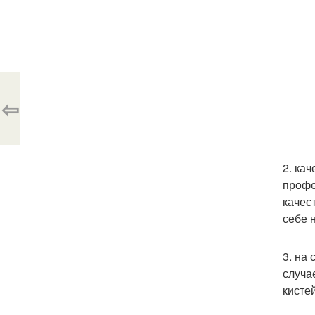
⇦
2. ка
профе
качес
себе 
3. на
случа
кисте