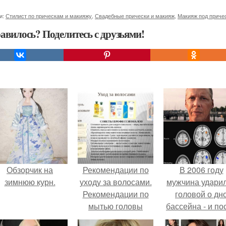
и:
Стилист по прическам и макияжу
,
Свадебные прически и макияж
,
Макияж под приче
авилось? Поделитесь с друзьями!
Обзорчик на
Рекомендации по
В 2006 году
зимнюю курн.
уходу за волосами.
мужчина удари
Рекомендации по
головой о дн
мытью головы
бассейна - и по
этого его жиз