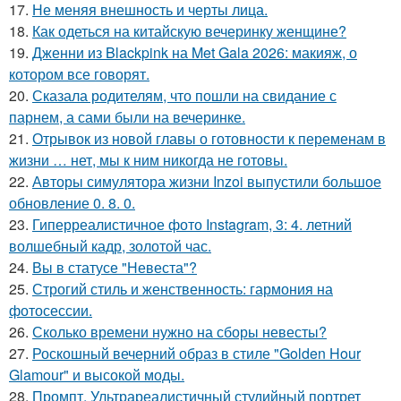
17.
Не меняя внешность и черты лица.
18.
Как одеться на китайскую вечеринку женщине?
19.
Дженни из Blackpink на Met Gala 2026: макияж, о
котором все говорят.
20.
Сказала родителям, что пошли на свидание с
парнем, а сами были на вечеринке.
21.
Отрывок из новой главы о готовности к переменам в
жизни … нет, мы к ним никогда не готовы.
22.
Авторы симулятора жизни Inzoi выпустили большое
обновление 0. 8. 0.
23.
Гиперреалистичное фото Instagram, 3: 4. летний
волшебный кадр, золотой час.
24.
Вы в статусе "Невеста"?
25.
Строгий стиль и женственность: гармония на
фотосессии.
26.
Сколько времени нужно на сборы невесты?
27.
Роскошный вечерний образ в стиле "Golden Hour
Glamour" и высокой моды.
28.
Промпт. Ультрареалистичный студийный портрет