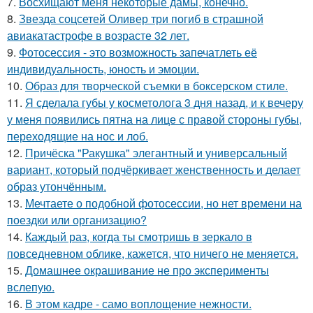
7.
Восхищают меня некоторые дамы, конечно.
8.
Звезда соцсетей Оливер три погиб в страшной
авиакатастрофе в возрасте 32 лет.
9.
Фотосессия - это возможность запечатлеть её
индивидуальность, юность и эмоции.
10.
Образ для творческой съемки в боксерском стиле.
11.
Я сделала губы у косметолога 3 дня назад, и к вечеру
у меня появились пятна на лице с правой стороны губы,
переходящие на нос и лоб.
12.
Причёска "Ракушка" элегантный и универсальный
вариант, который подчёркивает женственность и делает
образ утончённым.
13.
Мечтаете о подобной фотосессии, но нет времени на
поездки или организацию?
14.
Каждый раз, когда ты смотришь в зеркало в
повседневном облике, кажется, что ничего не меняется.
15.
Домашнее окрашивание не про эксперименты
вслепую.
16.
В этом кадре - само воплощение нежности.