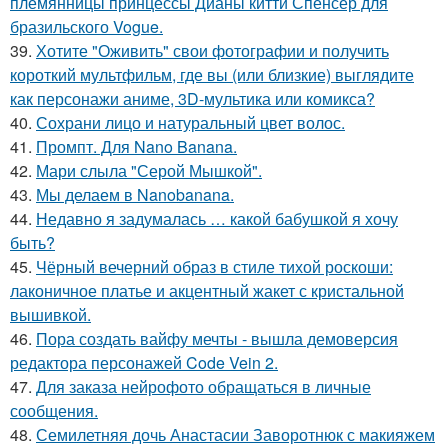
племянницы принцессы Дианы китти Спенсер для
бразильского Vogue.
39.
Хотите "Оживить" свои фотографии и получить
короткий мультфильм, где вы (или близкие) выглядите
как персонажи аниме, 3D-мультика или комикса?
40.
Сохрани лицо и натуральный цвет волос.
41.
Промпт. Для Nano Banana.
42.
Мари слыла "Серой Мышкой".
43.
Мы делаем в Nanobanana.
44.
Недавно я задумалась … какой бабушкой я хочу
быть?
45.
Чёрный вечерний образ в стиле тихой роскоши:
лаконичное платье и акцентный жакет с кристальной
вышивкой.
46.
Пора создать вайфу мечты - вышла демоверсия
редактора персонажей Code Vein 2.
47.
Для заказа нейрофото обращаться в личные
сообщения.
48.
Семилетняя дочь Анастасии Заворотнюк с макияжем