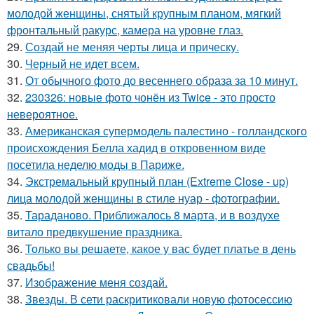
молодой женщины, снятый крупным планом, мягкий
фронтальный ракурс, камера на уровне глаз.
29.
Создай не меняя черты лица и прическу.
30.
Черный не идет всем.
31.
От обычного фото до весеннего образа за 10 минут.
32.
230326: новые фото чонён из Twice - это просто
невероятное.
33.
Американская супермодель палестино - голландского
происхождения Белла хадид в откровенном виде
посетила неделю моды в Париже.
34.
Экстремальный крупный план (Extreme Close - up)
лица молодой женщины в стиле нуар - фотографии.
35.
Тараданово. Приближалось 8 марта, и в воздухе
витало предвкушение праздника.
36.
Только вы решаете, какое у вас будет платье в день
свадьбы!
37.
Изображение меня создай.
38.
Звезды. В сети раскритиковали новую фотосессию