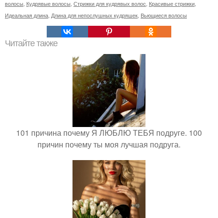
волосы
,
Кудрявые волосы
,
Стрижки для кудрявых волос
,
Красивые стрижки
,
Идеальная длина
,
Длина для непослушных кудряшек
,
Вьющиеся волосы
Читайте также
101 причина почему Я ЛЮБЛЮ ТЕБЯ подруге. 100
причин почему ты моя лучшая подруга.