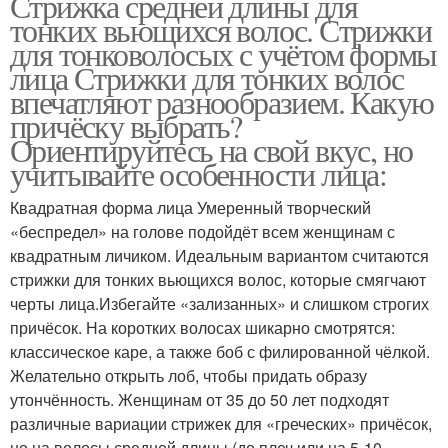
Стрижка средней длины для
тонких вьющихся волос. Стрижки
для тонковолосых с учётом формы
лица Стрижки для тонких волос
впечатляют разнообразием. Какую
причёску выбрать?
Ориентируйтесь на свой вкус, но
учитывайте особенности лица:
Квадратная форма лица Умеренный творческий
«беспредел» на голове подойдёт всем женщинам с
квадратным личиком. Идеальным вариантом считаются
стрижки для тонких вьющихся волос, которые смягчают
черты лица.Избегайте «зализанных» и слишком строгих
причёсок. На коротких волосах шикарно смотрятся:
классическое каре, а также боб с филированной чёлкой.
Желательно открыть лоб, чтобы придать образу
утончённость. Женщинам от 35 до 50 лет подходят
различные вариации стрижек для «греческих» причёсок,
но на волосы средней длины (до плеч или на 5-10