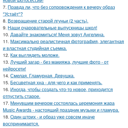
новой фотосессии!
7.
Правда ли, что без сопровождения к вечеру образ
"Устаёт"?
8.
Возвращение старой лгуньи (2 часть).
9.
Наши очаровательные выпускницы школ!
10.
Давайте знакомиться! Меня зовут Ангелина.
11.
Максимально реалистичная фотография, элегантная
и властная студийная съемка.
12.
Как выглядеть моложе.
13.
Лучший загар - без макияжа, лучшие фото - от
нейросети!
14.
Смелая. Гламурная. Девушка.
15.
Бесцветная хна - для чего и как применять.
16.
Иногда, чтобы создать что-то новое, приходится
отпустить старое.
17.
Минувшим вечером состоялась церемония жара
Music Awards - настоящий праздник музыки и гламура.
18.
Один штрих - и образ уже совсем иначе
воспринимается.