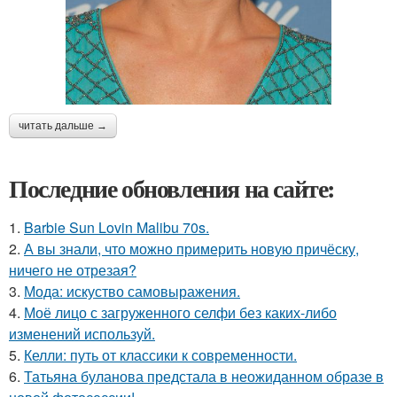
читать дальше →
Последние обновления на сайте:
1.
Barbie Sun Lovin Malibu 70s.
2.
А вы знали, что можно примерить новую причёску,
ничего не отрезая?
3.
Мода: искуство самовыражения.
4.
Моё лицо с загруженного селфи без каких-либо
изменений используй.
5.
Келли: путь от классики к современности.
6.
Татьяна буланова предстала в неожиданном образе в