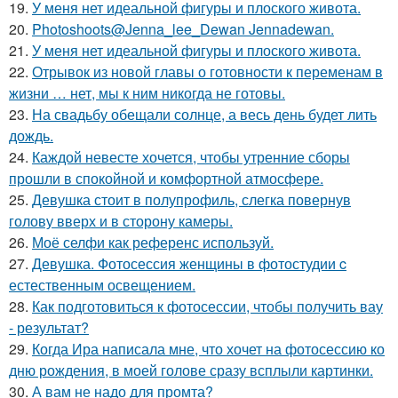
19.
У меня нет идеальной фигуры и плоского живота.
20.
Photoshoots@Jenna_lee_Dewan Jennadewan.
21.
У меня нет идеальной фигуры и плоского живота.
22.
Отрывок из новой главы о готовности к переменам в
жизни … нет, мы к ним никогда не готовы.
23.
На свадьбу обещали солнце, а весь день будет лить
дождь.
24.
Каждой невесте хочется, чтобы утренние сборы
прошли в спокойной и комфортной атмосфере.
25.
Девушка стоит в полупрофиль, слегка повернув
голову вверх и в сторону камеры.
26.
Моё селфи как референс используй.
27.
Девушка. Фотосессия женщины в фотостудии c
естественным освещением.
28.
Как подготовиться к фотосессии, чтобы получить вау
- результат?
29.
Когда Ира написала мне, что хочет на фотосессию ко
дню рождения, в моей голове сразу всплыли картинки.
30.
А вам не надо для промта?