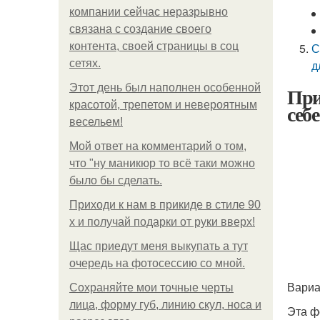
компании сейчас неразрывно
связана с создание своего
контента, своей страницы в соц
С
сетях.
д
Этот день был наполнен особенной
При
красотой, трепетом и невероятным
себ
весельем!
Мой ответ на комментарий о том,
что "ну маникюр то всё таки можно
было бы сделать.
Приходи к нам в прикиде в стиле 90
х и получай подарки от руки вверх!
Щас приедут меня выкупать а тут
очередь на фотосессию со мной.
Вариа
Сохраняйте мои точные черты
лица, форму губ, линию скул, носа и
Эта ф