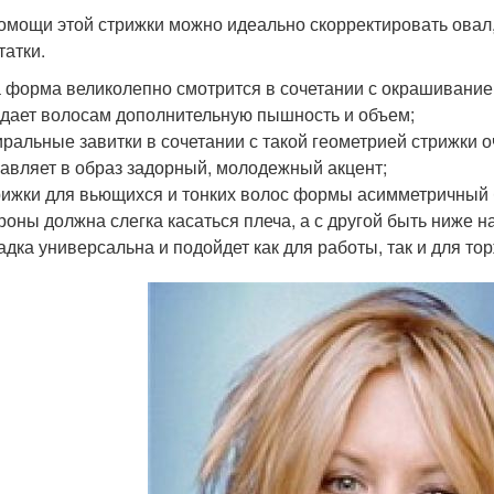
омощи этой стрижки можно идеально скорректировать овал,
татки.
 форма великолепно смотрится в сочетании с окрашиванием
дает волосам дополнительную пышность и объем;
ральные завитки в сочетании с такой геометрией стрижки о
авляет в образ задорный, молодежный акцент;
ижки для вьющихся и тонких волос формы асимметричный б
роны должна слегка касаться плеча, а с другой быть ниже н
адка универсальна и подойдет как для работы, так и для т