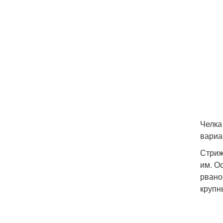
Челка
вариа
Стриж
им. О
рвано
крупн