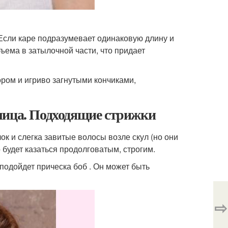
 Если каре подразумевает одинаковую длину и
бъема в затылочной части, что придает
ором и игриво загнутыми кончиками,
лица. Подходящие стрижки
 и слегка завитые волосы возле скул (но они
будет казаться продолговатым, строгим.
подойдет прическа боб . Он может быть
⇨