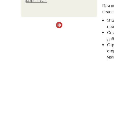
разрез глаз.
При п
недос
Эта
при
Спи
доб
Стр
сто
укл