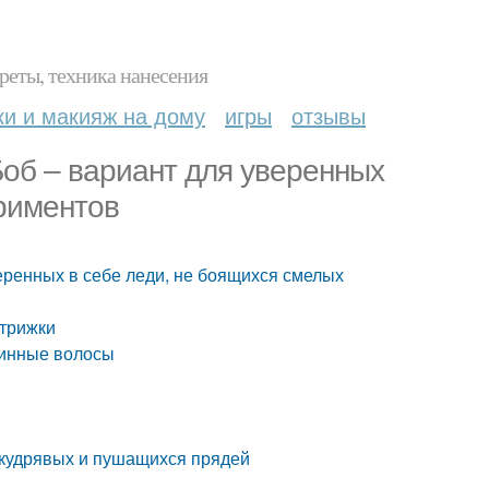
реты, техника нанесения
ки и макияж на дому
игры
отзывы
Боб – вариант для уверенных
ериментов
веренных в себе леди, не боящихся смелых
стрижки
линные волосы
 кудрявых и пушащихся прядей