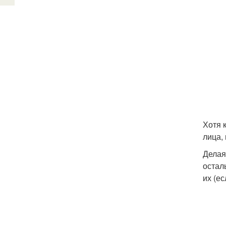
Хотя 
лица,
Делая
остал
их (е