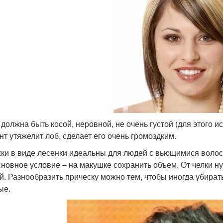
 должна быть косой, неровной, не очень густой (для этого 
нт утяжелит лоб, сделает его очень громоздким.
ки в виде лесенки идеальны для людей с вьющимися волоса
сновное условие – на макушке сохранить объем. От челки ну
й. Разнообразить прическу можно тем, чтобы иногда убирать
ые.