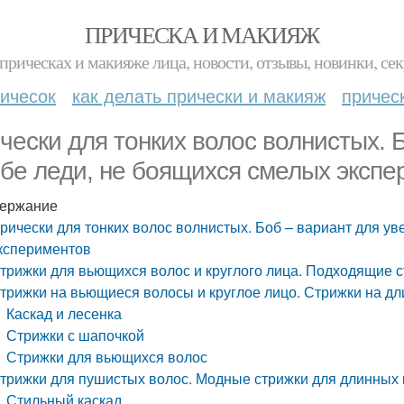
ПРИЧЕСКА И МАКИЯЖ
прическах и макияже лица, новости, отзывы, новинки, сек
ичесок
как делать прически и макияж
причес
чески для тонких волос волнистых. 
ебе леди, не боящихся смелых эксп
ержание
рически для тонких волос волнистых. Боб – вариант для у
кспериментов
трижки для вьющихся волос и круглого лица. Подходящие 
трижки на вьющиеся волосы и круглое лицо. Стрижки на д
Каскад и лесенка
Стрижки с шапочкой
Стрижки для вьющихся волос
трижки для пушистых волос. Модные стрижки для длинных
Стильный каскад