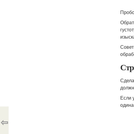
Пробо
Обрат
густо
изыск
Совет
обраб
Стр
Сдела
должн
Если 
одина
⇦