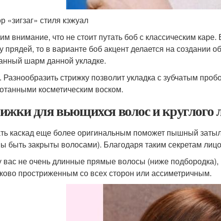
р «зигзаг» стиля кэжуал
им внимание, что не стоит путать боб с классическим каре.
ту прядей, то в варианте боб акцент делается на создании о
анный шарм данной укладке.
. Разнообразить стрижку позволит укладка с зубчатым проб
отанными косметическим воском.
ижки для вьющихся волос и круглого 
ть каскад еще более оригинальным поможет пышный затылок
ы быть закрыты волосами). Благодаря таким секретам лицо 
у вас не очень длинные прямые волосы (ниже подбородка), 
ково простриженным со всех сторон или ассиметричным.