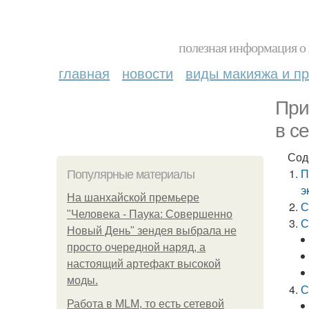
полезная информация о 
главная
новости
виды макияжа и пр
При
в с
Сод
П
Популярные материалы
э
На шанхайской премьере
С
"Человека - Паука: Совершенно
С
Новый День" зендея выбрала не
просто очередной наряд, а
настоящий артефакт высокой
моды.
С
Работа в MLM, то есть сетевой