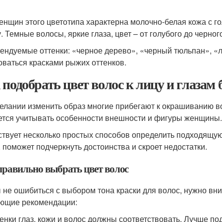
енщин этого цветотипа характерна молочно-белая кожа с 
. Темные волосы, яркие глаза, цвет – от голубого до черног
ендуемые оттенки: «черное дерево», «черный тюльпан», «ле
оваться красками рыжих оттенков.
 подобрать цвет волос к лицу и глазам 
елании изменить образ многие прибегают к окрашиванию в
ется учитывать особенности внешности и фигуры женщины.
твует несколько простых способов определить подходящую 
, поможет подчеркнуть достоинства и скроет недостатки.
правильно выбрать цвет волос
 не ошибиться с выбором тона краски для волос, нужно вн
ющие рекомендации:
енки глаз, кожи и волос должны соответствовать. Лучше под