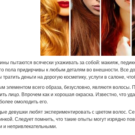
ны пытаются всячески ухаживать за собой: макияж, педик
го пола придирчивы к любым деталям во внешности. Все д
ы тратить деньги на дорогую косметику, услуги в салоне, чт
м элементом всего образа, безусловно, являютя волосы. 
ить лицо. Впрочем как и хорошая окраска. Известно, что 
 более омолодить его.
ые девушки любят экспериментировать с цветом волос. Сего
инкой. Следует помнить, что такие опыты могут изрядно пов
и и непривлекательными.