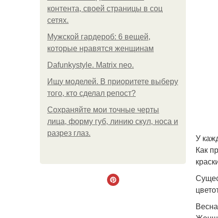
контента, своей страницы в соц
сетях.
Мужской гардероб: 6 вещей,
которые нравятся женщинам
Dafunkystyle. Matrix neo.
Ищу моделей. В приоритете выберу
того, кто сделал репост?
Сохраняйте мои точные черты
лица, форму губ, линию скул, носа и
разрез глаз.
У каж
Как п
краск
Сущес
цвето
Весна
Женщи