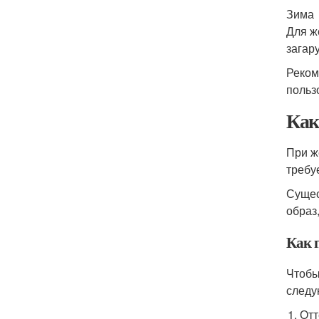
Зима
Для ж
загару
Реком
польз
Как
При ж
требу
Сущес
образ
Как 
Чтобы
следу
Отт