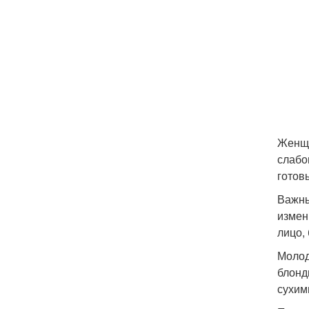
Женщи
слабо
готов
Важны
измен
лицо,
Молод
блонд
сухим