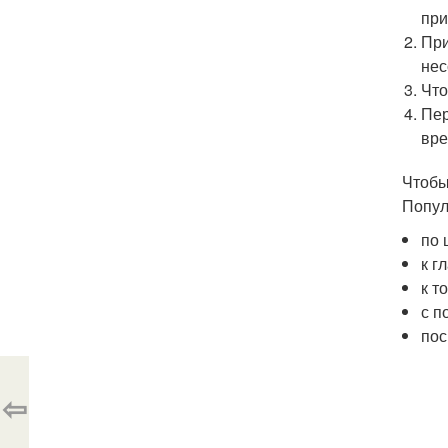
при
При
нес
Что
Пер
вре
Чтобы
Попул
по 
к г
к т
с п
пос
⇦