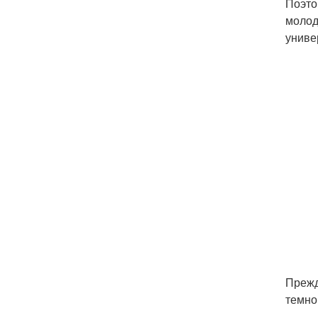
Поэто
молод
униве
Прежд
темно