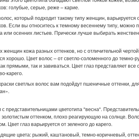
ков: голубые, серые, реже – карие.
волос, который подходит такому типу женщин, варьируется 
ков. Если вы относитесь к темному весеннему типу, можно 
а или осенних листьев. Прически лучше выбирать женствен
их женщин кожа разных оттенков, но с отличительной чертой
ся хорошо. Цвет волос – от светло-соломенного до темно-ру
как прямыми, так и завиваться. Цвет глаз представляет все 
во-карего.
краски светлых волос вам подойдут пшеничные оттенки, дл
ан».
 с представительницами цветотипа "весна". Представител
с золотистым оттенком, плохо реагирующую на солнце. Вол
ом. Цвет глаз варьируется от зеленого до карего.
дящие цвета: рыжий, каштановый, темно-коричневый, оттен