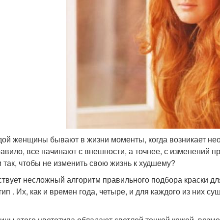
дой женщины бывают в жизни моменты, когда возникает не
равило, все начинают с внешности, а точнее, с изменений пр
и так, чтобы не изменить свою жизнь к худшему?
твует несложный алгоритм правильного подбора краски для
тип . Их, как и времен года, четыре, и для каждого из них
ны этого цветотипа обладают светлой тонкой кожей, возмож