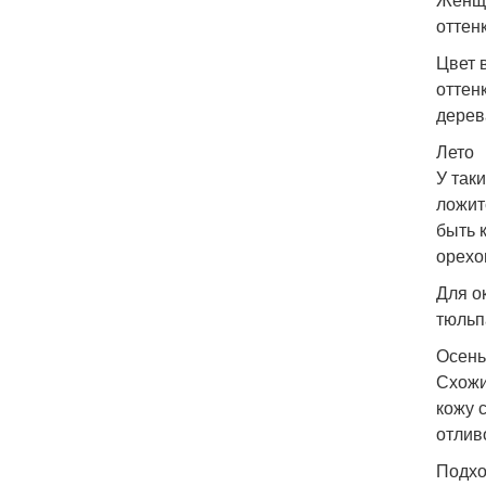
оттен
Цвет 
оттен
дерев
Лето
У так
ложит
быть 
орехо
Для о
тюльп
Осень
Схожи
кожу 
отлив
Подхо