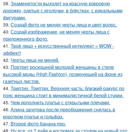
38.
Знаменитости выходят на красную ковровую
дорожку, одетые с иголочки, в блёстках, с идеальными
фигурами.
39.
Создай фото не меняя черты лица и цвет волос.
40.
Создай изображение, не меняя черты лица с
приложенного фото.
41.
Твоё лицо + искусственный интеллект = WOW -
эффект!
42.
Черты лица не меняй.
43.
Портрет роскошной молодой женщины в стиле
высокой моды (High Fashion), позирующей на фоне из
газетных листов.
44.
Триптих. Триптих. Верхняя часть: близкий ракурс по
пояс женщина стоит в минималистичной белой студии.
45.
Чем дополнить платье с открытыми плечами.
46.
Алина загитова после преображения снялась в
коротком платье и гольфах.
47.
Второе фото банана про.
48.
Ну все, от 7 лайв в костюмах за столом на новый год: