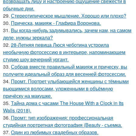
возвращать лицу и настроению ощущение свежести в
обычные дни.
29.
Стереотипическое мышление. Хорошо или плохо?
30.
Прическа, макияж - Глафира Воронова.
31.
Вы когда-нибудь задумывались, зачем нам, на самом
деле, нужны зеркала?
32.
28-Летняя певица Люся чеботина устроила
необычную фотосессию в интерьере, напоминающем
студию шоу вечерний ургант.
33.
Собрав вместе правильный макияж и прическу, вы
получите идеальный образ для весенней фотосессии.
34.
Промт. Портрет улыбающейся женщины с тёмными
вьющимися волосами, уложенными в объёмную
причёску на макушке.
35.
Тайна дома с часами The House With a Clock in Its
Walls (2018).
36.
Промт: тип изображения: профессиональная
студийная портретная фотография (Beauty - съемка.
37.
Один из любимых свадебных образов.