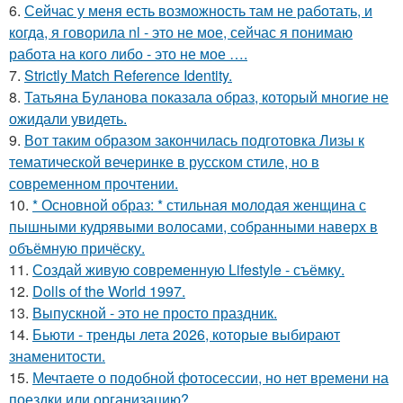
6.
Сейчас у меня есть возможность там не работать, и
когда, я говорила nl - это не мое, сейчас я понимаю
работа на кого либо - это не мое ….
7.
Strictly Match Reference Identity.
8.
Татьяна Буланова показала образ, который многие не
ожидали увидеть.
9.
Вот таким образом закончилась подготовка Лизы к
тематической вечеринке в русском стиле, но в
современном прочтении.
10.
* Основной образ: * стильная молодая женщина с
пышными кудрявыми волосами, собранными наверх в
объёмную причёску.
11.
Создай живую современную Lifestyle - съёмку.
12.
Dolls of the World 1997.
13.
Выпускной - это не просто праздник.
14.
Бьюти - тренды лета 2026, которые выбирают
знаменитости.
15.
Мечтаете о подобной фотосессии, но нет времени на
поездки или организацию?