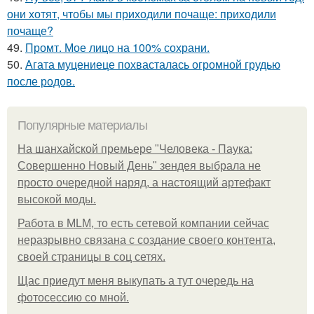
они хотят, чтобы мы приходили почаще: приходили
почаще?
49.
Промт. Мое лицо на 100% сохрани.
50.
Агата муцениеце похвасталась огромной грудью
после родов.
Популярные материалы
На шанхайской премьере "Человека - Паука:
Совершенно Новый День" зендея выбрала не
просто очередной наряд, а настоящий артефакт
высокой моды.
Работа в MLM, то есть сетевой компании сейчас
неразрывно связана с создание своего контента,
своей страницы в соц сетях.
Щас приедут меня выкупать а тут очередь на
фотосессию со мной.