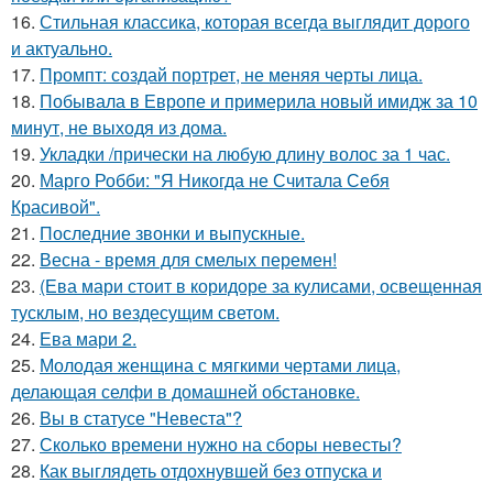
16.
Стильная классика, которая всегда выглядит дорого
и актуально.
17.
Промпт: создай портрет, не меняя черты лица.
18.
Побывала в Европе и примерила новый имидж за 10
минут, не выходя из дома.
19.
Укладки /прически на любую длину волос за 1 час.
20.
Марго Робби: "Я Никогда не Считала Себя
Красивой".
21.
Последние звонки и выпускные.
22.
Весна - время для смелых перемен!
23.
(Ева мари стоит в коридоре за кулисами, освещенная
тусклым, но вездесущим светом.
24.
Ева мари 2.
25.
Молодая женщина с мягкими чертами лица,
делающая селфи в домашней обстановке.
26.
Вы в статусе "Невеста"?
27.
Сколько времени нужно на сборы невесты?
28.
Как выглядеть отдохнувшей без отпуска и