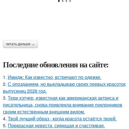
читать дальше →
Последние обновления на сайте:
1.
Имидж: Как известно, встречают по одежке.
2.
С опозданием, но выкладываю своих первых красоток
выпускниц 2026 год.
3.
Тери хэтчер, известная как американская актриса и
писательница, снова привлекла внимание поклонников
своим естественным внешним видом.
4.
Твой лучший образ - когда красота остаётся твоей.
5.
Прекрасная невеста, сияющая и счастливая.