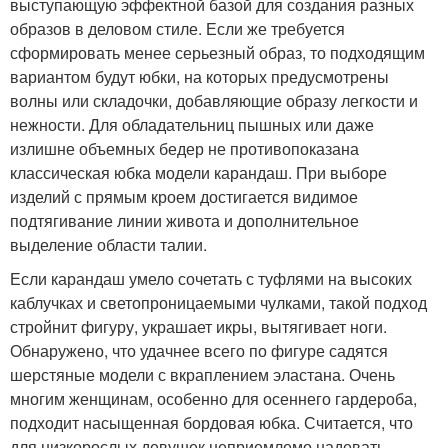
выступающую эффектной базой для создания разных
образов в деловом стиле. Если же требуется
сформировать менее серьезный образ, то подходящим
вариантом будут юбки, на которых предусмотрены
волны или складочки, добавляющие образу легкости и
нежности. Для обладательниц пышных или даже
излишне объемных бедер не противопоказана
классическая юбка модели карандаш. При выборе
изделий с прямым кроем достигается видимое
подтягивание линии живота и дополнительное
выделение области талии.
Если карандаш умело сочетать с туфлями на высоких
каблучках и светопроницаемыми чулками, такой подход
стройнит фигуру, украшает икры, вытягивает ноги.
Обнаружено, что удачнее всего по фигуре садятся
шерстяные модели с вкраплением эластана. Очень
многим женщинам, особенно для осеннего гардероба,
подходит насыщенная бордовая юбка. Считается, что
для низкорослых девушек неприемлемо надевать