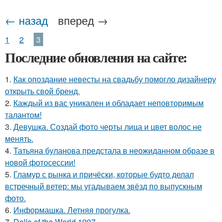
← назад
вперед →
Стрижка для женщин
Шикарные стрижки
1
2
3
Последние обновления на сайте:
Стрижка с коротким
Стрижки под мальчика
1.
Как опоздание невесты на свадьбу помогло дизайнеру
затылком
открыть свой бренд.
2.
Каждый из вас уникален и обладает неповторимым
талантом!
Стрижка на короткие
3.
Девушка. Создай фото черты лица и цвет волос не
Стрижки для девушек
волосы
менять.
4.
Татьяна буланова предстала в неожиданном образе в
новой фотосессии!
5.
Гламур с рынка и причёски, которые будто делал
Стрижки для круглого
Стрижки с пробором
встречный ветер: мы угадываем звёзд по выпускным
лица
фото.
6.
Информашка. Летняя прогулка.
7.
Dolls of the World 1997.