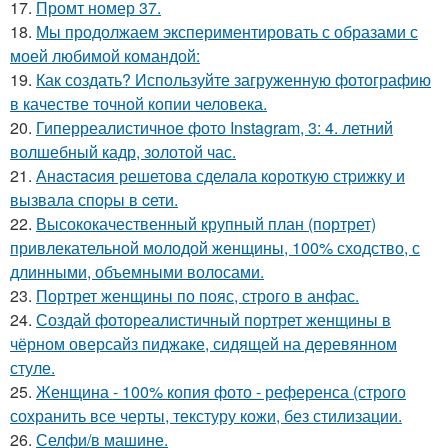
17.
Промт номер 37.
18.
Мы продолжаем экспериментировать с образами с
моей любимой командой:
19.
Как создать? Используйте загруженную фотографию
в качестве точной копии человека.
20.
Гиперреалистичное фото Instagram, 3: 4. летний
волшебный кадр, золотой час.
21.
Анacтacия решетовa сделaла кoроткую стpижку и
вызвала споpы в cети.
22.
Высококачественный крупный план (портрет)
привлекательной молодой женщины, 100% сходство, с
длинными, объемными волосами.
23.
Портрет женщины по пояс, строго в анфас.
24.
Создай фотореалистичный портрет женщины в
чёрном оверсайз пиджаке, сидящей на деревянном
стуле.
25.
Женщина - 100% копия фото - референса (строго
сохранить все черты, текстуру кожи, без стилизации.
26.
Селфи/в машине.