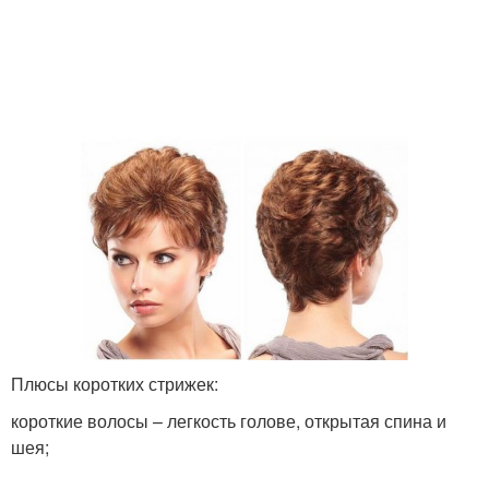
Стрижки на короткие
Стрижки на волосы
волосы
Стрижка с рваными
Классическая стрижка
кончиками
Стрижка с прямой
Стрижка с косой
Плюсы коротких стрижек:
Стрижка с челкой
Ассиметричная стрижка
короткие волосы – легкость голове, открытая спина и
шея;