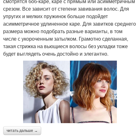
смотрятся боб-каре, каре с прямым или асимметричным
срезом. Все зависит от степени завивания волос. Для
упругих и мелких пружинок больше подойдет
Стрижки для длинных
Стрижки для дам
асимметричное удлиненное каре. Для завитков среднего
волос
размера можно подобрать разные варианты, в том
числе с укороченным затылком. Грамотно сделанная,
такая стрижка на вьющиеся волосы без укладки тоже
будет выглядеть очень достойно и элегантно.
Любимые стрижки
Красивые стрижки
Стрижки на тонкие
Средние стрижки
волосы
Тенденции для
Практичные стрижки
коротких стрижек
читать дальше →