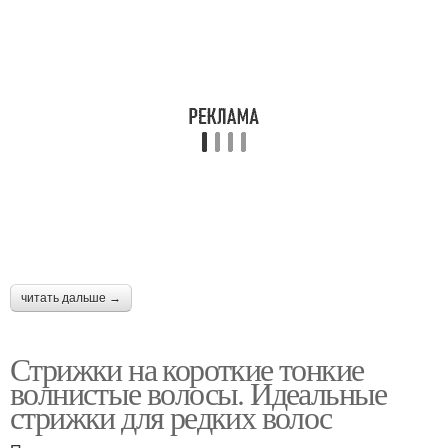
Стрижка с широкой
Стрижки с челкой
челкой
Стрижка для челки
Женская стрижка
Стрижка на средние
Женские причёски
волосы
читать дальше →
Тренды в женской
Стрижки на короткие тонкие
Женская челка
стрижке
волнистые волосы. Идеальные
стрижки для редких волос