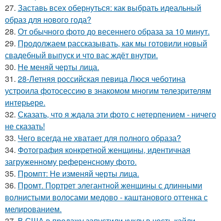
27.
Заставь всех обернуться: как выбрать идеальный
образ для нового года?
28.
От обычного фото до весеннего образа за 10 минут.
29.
Продолжаем рассказывать, как мы готовили новый
свадебный выпуск и что вас ждёт внутри.
30.
Не меняй черты лица.
31.
28-Летняя российская певица Люся чеботина
устроила фотосессию в знакомом многим телезрителям
интерьере.
32.
Сказать, что я ждала эти фото с нетерпением - ничего
не сказать!
33.
Чего всегда не хватает для полного образа?
34.
Фотография конкретной женщины, идентичная
загруженному референсному фото.
35.
Промпт: Не изменяй черты лица.
36.
Промт. Портрет элегантной женщины с длинными
волнистыми волосами медово - каштанового оттенка с
мелированием.
37.
В США в продажу запустили куклу в честь кайли