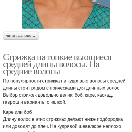
Короткая стрижка
Стрижка с фейдом
читать дальше →
Стрижка на тонкие вьющиеся
Стрижка со слоями
Стрижки без укладки
средней длины волосы. На
средние волосы
По популярности стрижка на кудрявые волосы средней
Стрижки для
длины стоит рядом с прическами для длинных волос.
Французская стрижка
непослушных волос
Выбор стрижек довольно велик: боб, каре, каскад,
гаврош и варианты с челкой.
Каре или боб
Стрижки для пушистых
Длину волос в этих стрижках делают ниже подбородка
Креативные стрижки
волос
или доводят до плеч. На кудрявой шевелюре неплохо