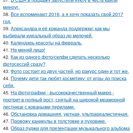
миноуг.
38.
Все вспоминают 2016, а я хочу показать свой 2017
год.
39.
Александра и её команда поддержки: как мы
выбирали идеальный образ до мелочей.
40.
Календарь красоты на февраль.
41.
Не меняй лицо!
42.
Как из одного фото/селфи сделать несколько
фотосессий сразу?
43.
Фото состоит из двух частей, но ракурс один и тот же.
44.
Почему дети так любят косметику: от игры до поиска
себя.
45.
На фотографии - высококачественный макро -
портрет в полный рост, снятый на широкой мраморной
лестнице с коваными перилами.
46.
Обстановка домашняя, уютная, ультрареалистичная.
47.
Провожу каникулы в толстовке и пуховике.
48.
Образ пуджи для презентации музыкального альбома