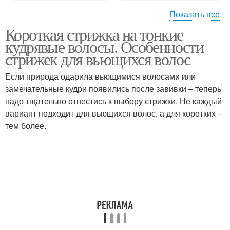
Показать все
Короткая стрижка на тонкие
Необычные стрижки
Асимметричная стрижка
кудрявые волосы. Особенности
стрижек для вьющихся волос
Если природа одарила вьющимися волосами или
Тенденции в женских
Стрижки на средние
замечательные кудри появились после завивки – теперь
стрижках
волосы
надо тщательно отнестись к выбору стрижки. Не каждый
вариант подходит для вьющихся волос, а для коротких –
тем более.
Нестандартные стрижки
Многослойные стрижки
Тенденции в стрижках
Стрижка в стиле