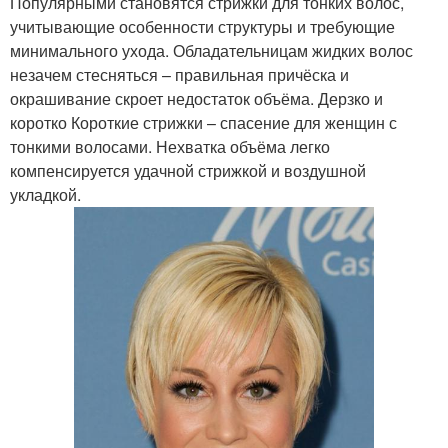
Популярными становятся стрижки для тонких волос,
Шторка на женских
Волос для стрижки
учитывающие особенности структуры и требующие
волосах
минимального ухода. Обладательницам жидких волос
незачем стесняться – правильная причёска и
окрашивание скроет недостаток объёма. Дерзко и
Стрижка на волнистые
коротко Короткие стрижки – спасение для женщин с
Модные стрижки
волосы
тонкими волосами. Нехватка объёма легко
компенсируется удачной стрижкой и воздушной
укладкой.
Стрижки на кудрявые
Короткие стрижки
волосы
Стрижки на волнистые
Стрижки на вьющиеся
волосы
волосы
Стрижки для вьющихся