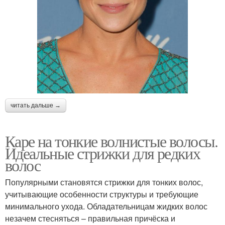
Стрижка без укладки
волос
Стрижки для волнистых
короткие стрижки
волос
читать дальше →
Многослойная стрижка
Стрижки по типу
Каре на тонкие волнистые волосы.
Идеальные стрижки для редких
волос
Стрижки для тонких
Стрижки с учетом
волос
Популярными становятся стрижки для тонких волос,
учитывающие особенности структуры и требующие
минимального ухода. Обладательницам жидких волос
незачем стесняться – правильная причёска и
Стрижки для женщин
Удобные стрижки