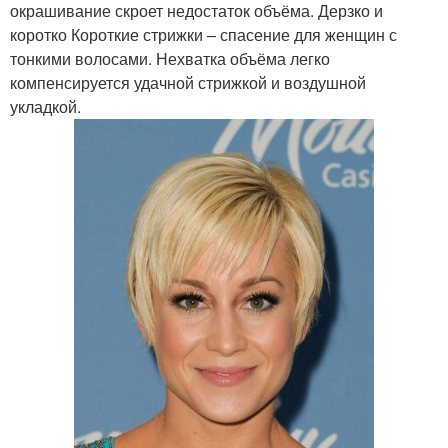
окрашивание скроет недостаток объёма. Дерзко и
коротко Короткие стрижки – спасение для женщин с
тонкими волосами. Нехватка объёма легко
компенсируется удачной стрижкой и воздушной
Модная стрижка
Стрижки для кудрявыех
укладкой.
Стрижка по типу
Стрижки для тонких и
Стрижки для кудрявых
Длинные стрижки
волос
Стрижки для кучерявых
Мужские стрижки
волос