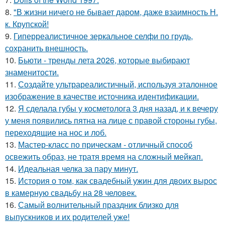
Стрижки для тонких
Стрижки для 35-40-
8.
"В жизни ничего не бывает даром, даже взаимность Н.
волосы
летних женщин
к. Крупской!
9.
Гиперреалистичное зеркальное селфи по грудь,
сохранить внешность.
10.
Бьюти - тренды лета 2026, которые выбирают
Асимметричные
Стрижки с фигурными
знаменитости.
стрижки
выстригами
11.
Создайте ультрареалистичный, используя эталонное
изображение в качестве источника идентификации.
12.
Я сделала губы у косметолога 3 дня назад, и к вечеру
у меня появились пятна на лице с правой стороны губы,
переходящие на нос и лоб.
13.
Мастер-класс по прическам - отличный способ
освежить образ, не тратя время на сложный мейкап.
14.
Идеальная челка за пару минут.
15.
История о том, как свадебный ужин для двоих вырос
в камерную свадьбу на 28 человек.
16.
Самый волнительный праздник близко для
выпускников и их родителей уже!