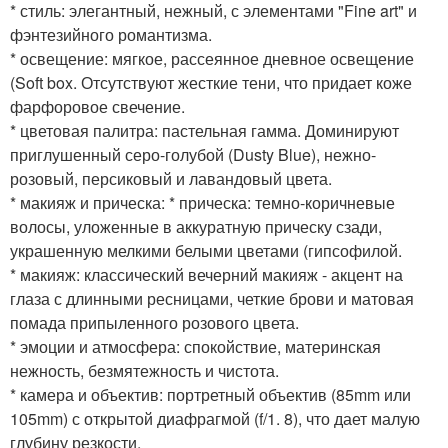
* стиль: элегантный, нежный, с элементами "Fine art" и
фэнтезийного романтизма.
* освещение: мягкое, рассеянное дневное освещение
(Soft box. Отсутствуют жесткие тени, что придает коже
фарфоровое свечение.
* цветовая палитра: пастельная гамма. Доминируют
приглушенный серо-голубой (Dusty Blue), нежно-
розовый, персиковый и лавандовый цвета.
* макияж и прическа: * прическа: темно-коричневые
волосы, уложенные в аккуратную прическу сзади,
украшенную мелкими белыми цветами (гипсофилой.
* макияж: классический вечерний макияж - акцент на
глаза с длинными ресницами, четкие брови и матовая
помада припыленного розового цвета.
* эмоции и атмосфера: спокойствие, материнская
нежность, безмятежность и чистота.
* камера и объектив: портретный объектив (85mm или
105mm) с открытой диафрагмой (f/1. 8), что дает малую
глубину резкости.