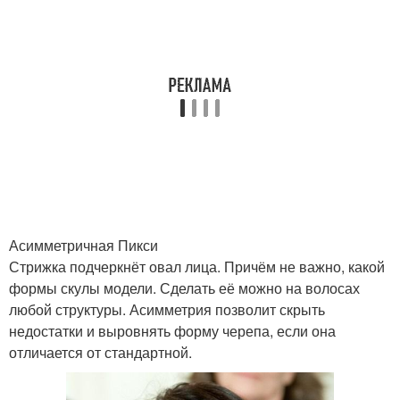
Правильные стрижки
Стрижки для девушек
Стрижки для
Круглые лица
нивелирования
Стрижки на средние
Модные стрижки
Асимметричная Пикси
волосы
Стрижка подчеркнёт овал лица. Причём не важно, какой
формы скулы модели. Сделать её можно на волосах
любой структуры. Асимметрия позволит скрыть
Стрижки для 35-40-
недостатки и выровнять форму черепа, если она
Лица для женщин
летних женщин
отличается от стандартной.