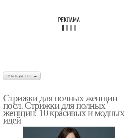
Девушки с круглым
Лица без укладки
лицом
Стрижки на короткие
Волосы для круглого
волосы
лица
Стрижки для полного
Каскад для полного
лица
лица
читать дальше →
Стрижки для полных женщин
посл. Стрижки для полных
Лица с двойным
Стрижки с челкой
женщин: 10 красивых и модных
подбородком
идей