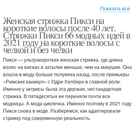
Показать все
Женская стрижка Пикси на
Стрижки для тонких
Стрижки на тонкие
короткие волосы после 40 лет.
волосы
волосы
Стрижки Пикси 66 модных идей в
2021 году на короткие волосы с
челкой и без челки
Стрижки для полных
Стрижка на ножке
женщин
Пикси — ультракороткая женская стрижка, где длина
волос на висках и затылке меньше, чем на макушке. Она
вошла в моду больше полувека назад, после премьеры
«Римских каникул» с Одри Хепберн в главной роли.
Женщины с квадратным
Креативные стрижки
Именно у актрисы была эта дерзкая, нестандартная
лицом
стрижка. В пятидесятых ее переняли почти все
модницы. А мода циклична. Именно поэтому в 2021 году
Пикси снова в моде. Разберемся, как адаптировали
Лица для полных
Женщины с круглым
стрижку под современную реальность.
женщин
лицом