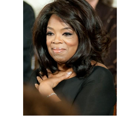
Прически для круглого
Лица на средние
лица
волосы
Стрижки на круглое
Красивые стрижки
лицо
Лица на короткие
Лица без челки
волосы
Лица на длинные
Лица с челкой
волосы