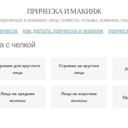
ПРИЧЕСКА И МАКИЯЖ
прическах и макияже лица, новости, отзывы, новинки, сек
ичесок
как делать прически и макияж
причес
а с челкой
рижки для круглого
Стрижки на круглое
Л
лица
лицо
Лица на средние
Лица на короткие
Уд
волосы
волосы
Лица на длинные
Девушки с круглым
Ли