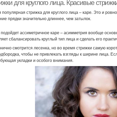
волосы
лицом
жки для круглого лица. Красивые стрижки
 популярная стрижка для круглого лица – каре. Это и ровно
ние прядки значительно длиннее, чем затылок.
Волосы для круглого
Лица без укладки
Лица 
лица
 подойдет ассиметричное каре – асимметрия вообще основн
ляет сбалансировать круглый тип лица и сделать его практ
нично смотрится лесенка, но во время стрижки самую корот
одбородка, чтобы не привлекать взгляды к ширине лица. Ес
ебующая укладки и особого внимания.