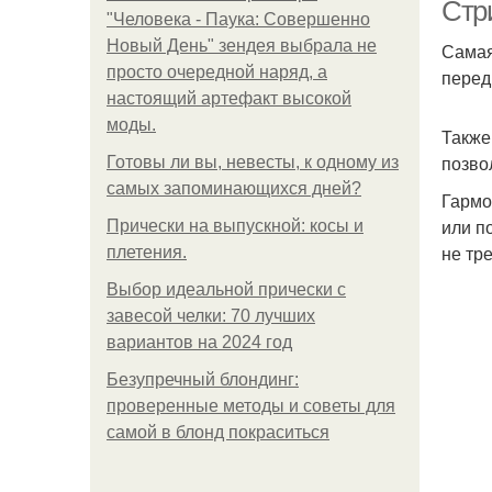
Стри
"Человека - Паука: Совершенно
Новый День" зендея выбрала не
Самая
просто очередной наряд, а
перед
настоящий артефакт высокой
моды.
Также
позво
Готовы ли вы, невесты, к одному из
самых запоминающихся дней?
Гармо
или п
Прически на выпускной: косы и
не тр
плетения.
Выбор идеальной прически с
завесой челки: 70 лучших
вариантов на 2024 год
Безупречный блондинг:
проверенные методы и советы для
самой в блонд покраситься