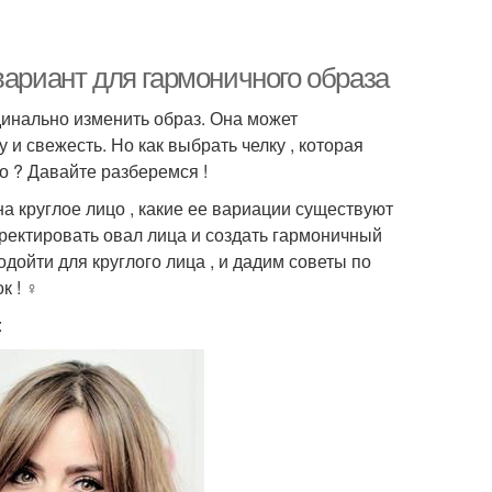
вариант для гармоничного образа
инально изменить образ. Она может
 и свежесть. Но как выбрать челку , которая
о ? Давайте разберемся !
на круглое лицо , какие ее вариации существуют
рректировать овал лица и создать гармоничный
одойти для круглого лица , и дадим советы по
! ‍♀️
: