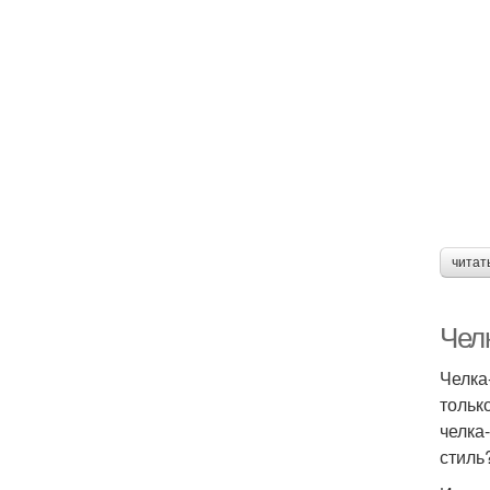
читат
Чел
Челка
тольк
челка
стиль