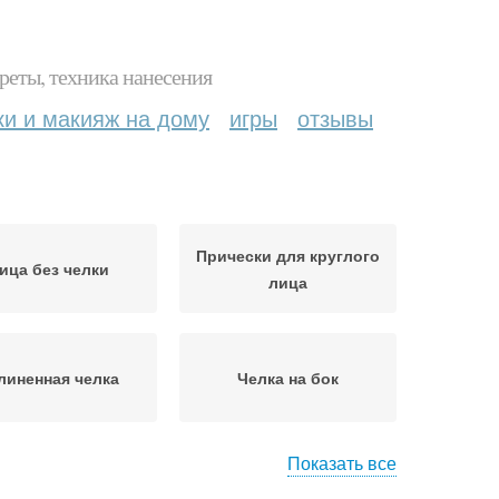
реты, техника нанесения
ки и макияж на дому
игры
отзывы
Прически для круглого
ица без челки
лица
линенная челка
Челка на бок
Показать все
ца для полных
Женщины с круглым