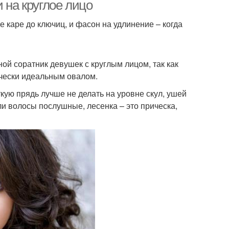
женщин
лицом
 на круглое лицо
е каре до ключиц, и фасон на удлинение – когда
на русых волосах
ой соратник девушек с круглым лицом, так как
ически идеальным овалом.
кую прядь лучше не делать на уровне скул, ушей
ли волосы послушные, лесенка – это прическа,