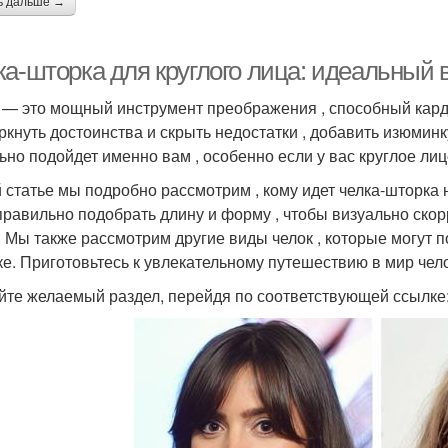
ь дальше →
ка-шторка для круглого лица: идеальный 
 — это мощный инструмент преображения , способный кард
ркнуть достоинства и скрыть недостатки , добавить изюминку
ьно подойдет именно вам , особенно если у вас круглое лиц
й статье мы подробно рассмотрим , кому идет челка-шторка 
 правильно подобрать длину и форму , чтобы визуально ско
. Мы также рассмотрим другие виды челок , которые могут п
е. Приготовьтесь к увлекательному путешествию в мир челок 
йте желаемый раздел, перейдя по соответствующей ссылке