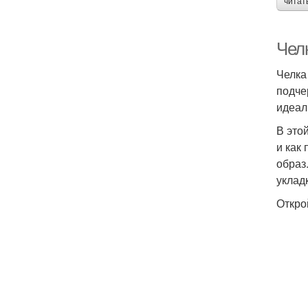
читат
Чел
Челка
подче
идеал
В это
и как
образ
укладк
Откро