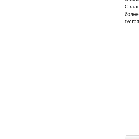
Оваль
более
густая