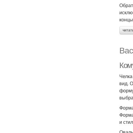
Обрат
исклю
концы
читат
Вас
Ком
Челка
вид. 
форму
выбра
Форма
Форма
и стил
Оваль