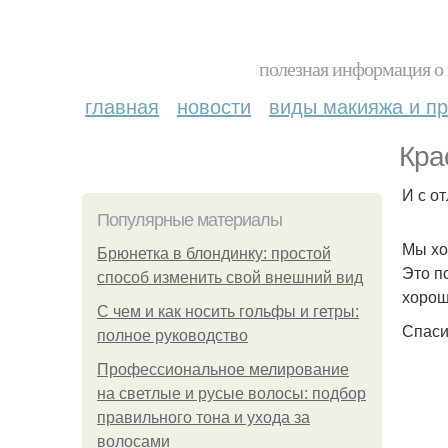
полезная информация о 
главная
новости
виды макияжа и пр
Кра
И с о
Популярные материалы
Мы хо
Брюнетка в блондинку: простой
Это п
способ изменить свой внешний вид
хорош
С чем и как носить гольфы и гетры:
Спаси
полное руководство
Профессиональное мелирование
на светлые и русые волосы: подбор
правильного тона и ухода за
волосами