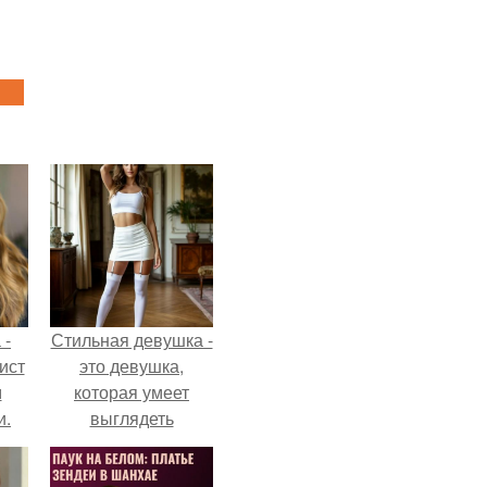
 -
Стильная девушка -
ист
это девушка,
м
которая умеет
и.
выглядеть
привлекательно и
элегантно в любои