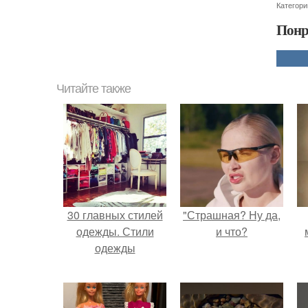
Категори
Понр
Читайте также
30 главных стилей
"Страшная? Ну да,
одежды. Стили
и что?
одежды