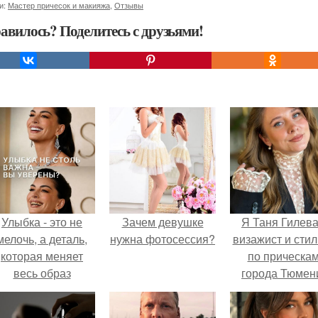
и:
Мастер причесок и макияжа
,
Отзывы
авилось? Поделитесь с друзьями!
Улыбка - это не
Зачем девушке
Я Таня Гилева
мелочь, а деталь,
нужна фотосессия?
визажист и стил
которая меняет
по прическа
весь образ
города Тюмен
человека.