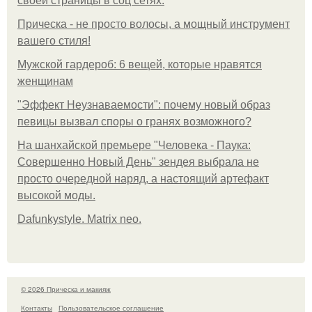
своей страницы в соц сетях.
Прическа - не просто волосы, а мощный инструмент
вашего стиля!
Мужской гардероб: 6 вещей, которые нравятся
женщинам
"Эффект Неузнаваемости": почему новый образ
певицы вызвал споры о гранях возможного?
На шанхайской премьере "Человека - Паука:
Совершенно Новый День" зендея выбрала не
просто очередной наряд, а настоящий артефакт
высокой моды.
Dafunkystyle. Matrix neo.
© 2026 Прическа и макияж
Контакты
Пользовательское соглашение