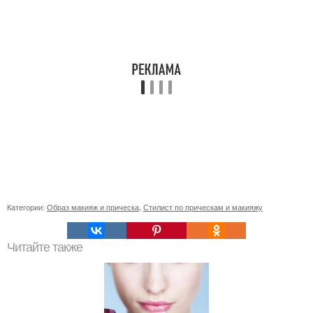
Категории:
Образ макияж и прическа
,
Стилист по прическам и макияжу
Читайте также