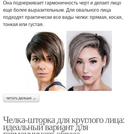
Она подчеркивает гармоничность черт и делает лицо
еще более выразительным. Для овального лица
подходят практически все виды челки: прямая, косая,
тонкая или густая.
читать дальше →
Челка-шторка для круглого лица:
идеальный вариант для
гармоничного образа