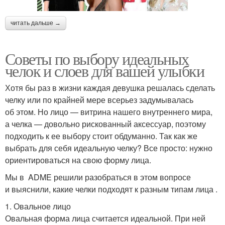
читать дальше →
Советы по выбору идеальных
челок и слоев для вашей улыбки
Хотя бы раз в жизни каждая девушка решалась сделать
челку или по крайней мере всерьез задумывалась
об этом. Но лицо — витрина нашего внутреннего мира,
а челка — довольно рискованный аксессуар, поэтому
подходить к ее выбору стоит обдуманно. Так как же
выбрать для себя идеальную челку? Все просто: нужно
ориентироваться на свою форму лица.
Мы в ADME решили разобраться в этом вопросе
и выяснили, какие челки подходят к разным типам лица .
1. Овальное лицо
Овальная форма лица считается идеальной. При ней