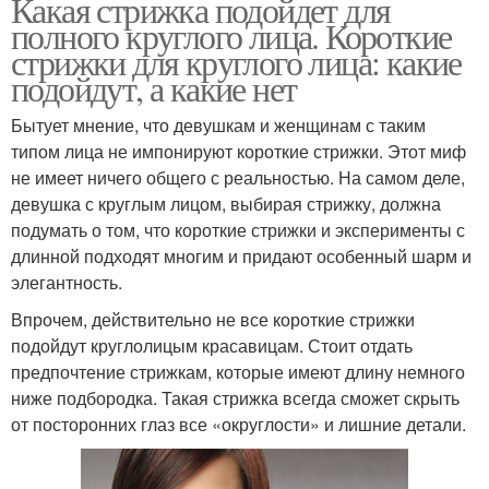
Какая стрижка подойдет для
полного круглого лица. Короткие
стрижки для круглого лица: какие
подойдут, а какие нет
Бытует мнение, что девушкам и женщинам с таким
типом лица не импонируют короткие стрижки. Этот миф
не имеет ничего общего с реальностью. На самом деле,
девушка с круглым лицом, выбирая стрижку, должна
подумать о том, что короткие стрижки и эксперименты с
длинной подходят многим и придают особенный шарм и
элегантность.
Впрочем, действительно не все короткие стрижки
подойдут круглолицым красавицам. Стоит отдать
предпочтение стрижкам, которые имеют длину немного
ниже подбородка. Такая стрижка всегда сможет скрыть
от посторонних глаз все «округлости» и лишние детали.