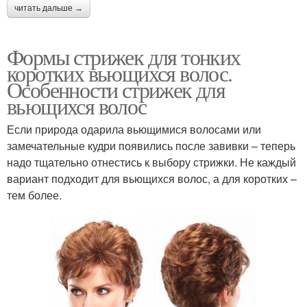
читать дальше →
Формы стрижек для тонких
коротких вьющихся волос.
Особенности стрижек для
вьющихся волос
Если природа одарила вьющимися волосами или
замечательные кудри появились после завивки – теперь
надо тщательно отнестись к выбору стрижки. Не каждый
вариант подходит для вьющихся волос, а для коротких –
тем более.