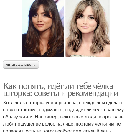
читать дальше →
Как понять, идёт ли тебе чёлка-
шторка: советы и рекомендации
Хотя чёлка-шторка универсальна, прежде чем сделать
новую стрижку , подумайте, подойдет ли чёлка вашему
образу жизни. Например, некоторые люди попросту не
любят ощущение волос на лице, поэтому чёлки им не
подходят; есть те, кому необходимо каждый день