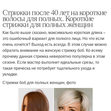
Стрижки после 40 лет на короткие
волосы для полных. Короткие
стрижки для полных женщин
Как было выше сказано, максимально короткая длина –
это ошибочный вариант для полного лица. Но что если
очень хочется? Выход есть всегда. В этом случае можно
обратить внимание на женскую стрижку боб. Ко всему
прочему данная стрижка невероятно популярна в этом
сезоне. Если мастер выполнит идеальные срезы, то
такая прическа не потребует тщательного ухода и
укладки.
Стрижки боб для полных женщин, фото