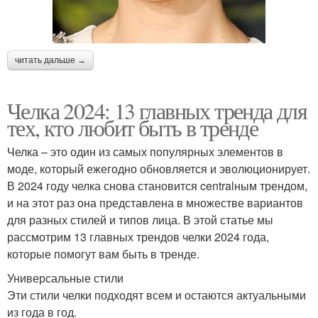
читать дальше →
Челка 2024: 13 главных тренда для
тех, кто любит быть в тренде
Челка – это один из самых популярных элементов в
моде, который ежегодно обновляется и эволюционирует.
В 2024 году челка снова становится centralным трендом,
и на этот раз она представлена в множестве вариантов
для разных стилей и типов лица. В этой статье мы
рассмотрим 13 главных трендов челки 2024 года,
которые помогут вам быть в тренде.
Универсальные стили
Эти стили челки подходят всем и остаются актуальными
из года в год.