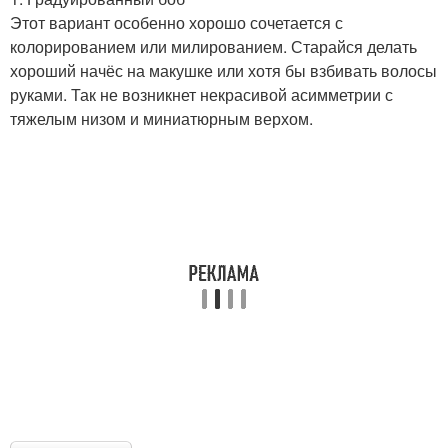
Этот вариант особенно хорошо сочетается с
Лица на короткие
Лица на длинные
колорированием или милированием. Старайся делать
волосы
волосы
хороший начёс на макушке или хотя бы взбивать волосы
руками. Так не возникнет некрасивой асимметрии с
тяжелым низом и миниатюрным верхом.
Девушки с круглым
Лица с челкой
лицом
Волосы для круглого
Лица без укладки
лица
Стрижки для полного
Каскад для полного
лица
лица