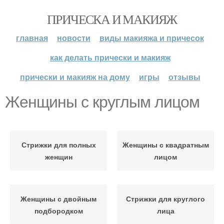
ПРИЧЕСКА И МАКИЯЖ
главная
новости
виды макияжа и причесок
как делать прически и макияж
прически и макияж на дому
игры
отзывы
Женщины с круглым лицом
Стрижки для полных
Женщины с квадратным
женщин
лицом
Женщины с двойным
Стрижки для круглого
подбородком
лица