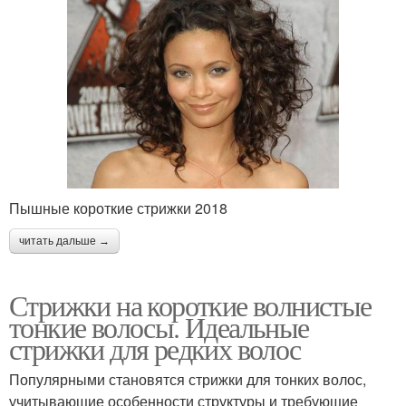
Пышные короткие стрижки 2018
читать дальше →
Стрижки на короткие волнистые
тонкие волосы. Идеальные
стрижки для редких волос
Популярными становятся стрижки для тонких волос,
учитывающие особенности структуры и требующие