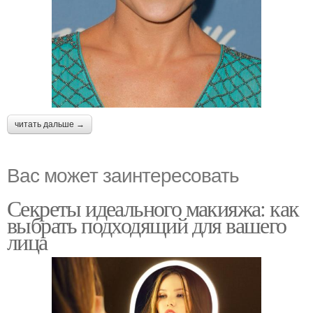
читать дальше →
Вас может заинтересовать
Секреты идеального макияжа: как
выбрать подходящий для вашего
лица