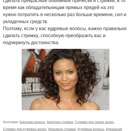
сделать прекрасные объемные прически и стрижки, в то
время как обладательницам прямых прядей на это
нужно потратить в несколько раз больше времени, сил и
укладочных средств.
Поэтому, если у вас кудрявые волосы, важно правильно
сделать стрижку, способную преобразить вас и
подчеркнуть достоинства.
Категории:
Короткие волосы
,
Короткие стрижки
,
Стрижки для тонких волос
,
Стрижки для кудрявых волос
,
Красивые стрижки
,
Кудрявые волосы
,
Идеальная