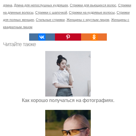
длина
,
Длина для непослушных кудряшек
,
Стрижки для вьющихся волос
,
Стрижки
на длинные волосы
,
Стрижки с шапочкой
,
Стрижки на кудрявые волосы
,
Стрижки
для полных женщин
,
Стильные стрижки
,
Женщины с круглым лицом
,
Женщины с
квадратным лицом
Читайте также
Как хорошо получаться на фотографиях.