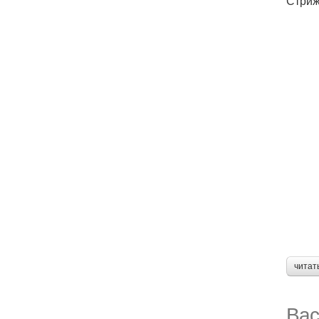
Стриж
читат
Вас