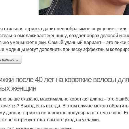
я стильная стрижка дарит невообразимое ощущение стиля и
ательно омолаживает женщину, создает образ деловой и эне
льно уменьшает щеки. Самый удачный вариант – это пикси 
е модницы могут дополнить прическу эффектным колорир
ь дальше →
жки после 40 лет на короткие волосы для
ных женщин
ыло выше сказано, максимально короткая длина – это ошибо
 хочется? Выход есть всегда. В этом случае можно обратит
му данная стрижка невероятно популярна в этом сезоне. Е
ска не потребует тщательного ухода и укладки.