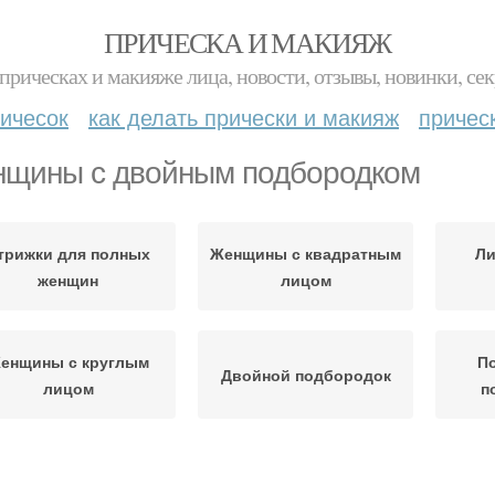
ПРИЧЕСКА И МАКИЯЖ
прическах и макияже лица, новости, отзывы, новинки, сек
ичесок
как делать прически и макияж
причес
щины с двойным подбородком
трижки для полных
Женщины с квадратным
Ли
женщин
лицом
енщины с круглым
П
Двойной подбородок
лицом
п
Прически для полных
Стр
енщины в возрасте