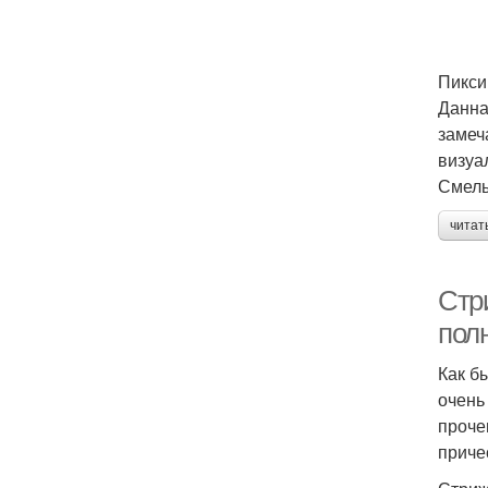
Пикси
Данна
замеч
визуа
Смелы
читат
Стри
пол
Как б
очень
проче
приче