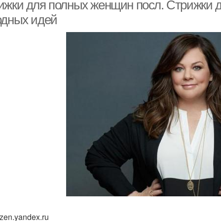
женщин
ижки для полных женщин посл. Стрижки д
одных идей
енщина с пышными
Стрижки для женщин
Прич
формами
zen.yandex.ru