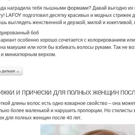
да наградила тебя пышными формами? Давай выгодно их п
ту! LAFOY подготовил десятку красивых и модных стрижек 
шь выглядеть женственной и дерзкой, милой и кокетливой, 
адуированный боб
вариант особенно хорошо сочетается с колорированием ил
 на макушке или хотя бы взбивать волосы руками. Так не в
 и миниатюрным верхом.
ь дальше →
ижки и прически для полных женщин после
откой длины волос есть одно коварное свойство – она может
льно более маленькой и нарушить пропорции. Но стилисты 
ек для полных женщин после 40 лет.