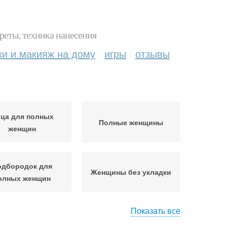
реты, техника нанесения
ки и макияж на дому
игры
отзывы
ца для полных
Полные женщины
женщин
одбородок для
Женщины без укладки
олных женщин
Показать все
ижки для пышных
Подходящий женщина