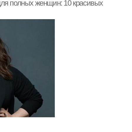
женщин
ля полных женщин: 10 красивых
ески для женщин