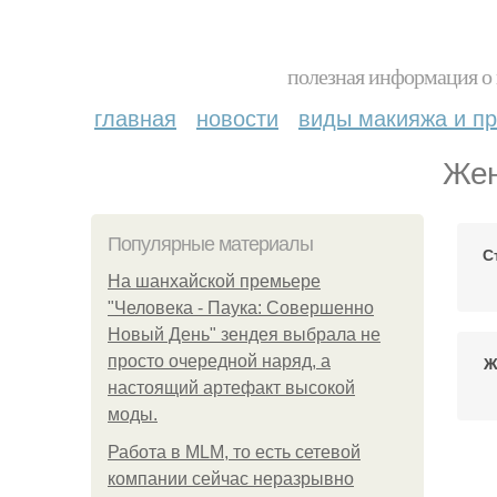
полезная информация о 
главная
новости
виды макияжа и пр
Жен
Популярные материалы
С
На шанхайской премьере
"Человека - Паука: Совершенно
Новый День" зендея выбрала не
просто очередной наряд, а
Ж
настоящий артефакт высокой
моды.
Работа в MLM, то есть сетевой
компании сейчас неразрывно
Ж