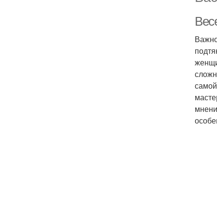
Вес
Важно
подтя
женщи
сложн
самой
масте
мнени
особе