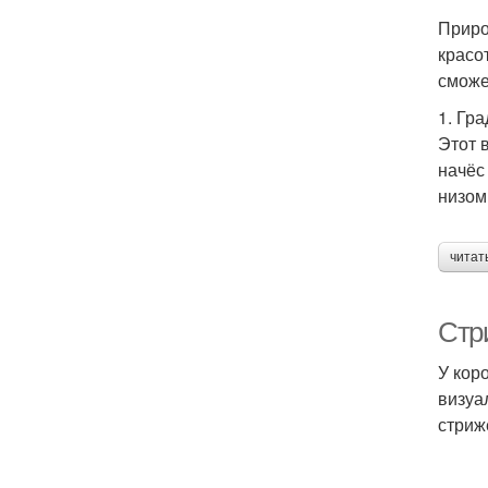
Приро
красо
сможе
1. Гр
Этот 
начёс
низом
читат
Стр
У кор
визуа
стриж