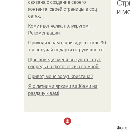
Стр
связана с создание своего
контента, своей страницы в соц
и м
сетях.
Ж
Кому идет челка полукругом.
Рекомендации
Приходи к нам в прикиде в стиле 90
х и получай подарки от руки вверх!
Щас приедут меня выкупать а тут
очередь на фотосессию со мной.
Привет, меня зовут Кристина?
Я с летними яркими вайбами на
раздачу к вам!
Фото: 