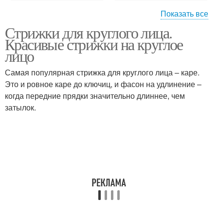
Показать все
Стрижки для круглого лица.
Лица на средние
Лица на короткие
Красивые стрижки на круглое
волосы
волосы
лицо
Самая популярная стрижка для круглого лица – каре.
Лица на длинные
Это и ровное каре до ключиц, и фасон на удлинение –
Боб с укладкой
волосы
когда передние прядки значительно длиннее, чем
затылок.
Девушки с круглым
Лица с челкой
лицом
Лица для полных
Женщины с круглым
женщин
лицом