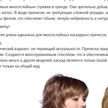
ные многослойные стрижки в тренде. Они зрительно добав
х волос. В моде прически, не требующие сложной укладки, 
ы феном, что обеспечит объем, легкую небрежность и натур
метку!
яя длина идеальна для многослойных каскадных причесок.
д
ический вариант, не теряющий актуальности. Прическа при
ми. Создается многоуровневым способом, что и обеспечивае
оено много и других моделей, каскад является только базой.
т только на общий вид.