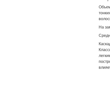
Объем
тонки
волос
На за
Средн
Каска
Класс
легки
постр
влияе