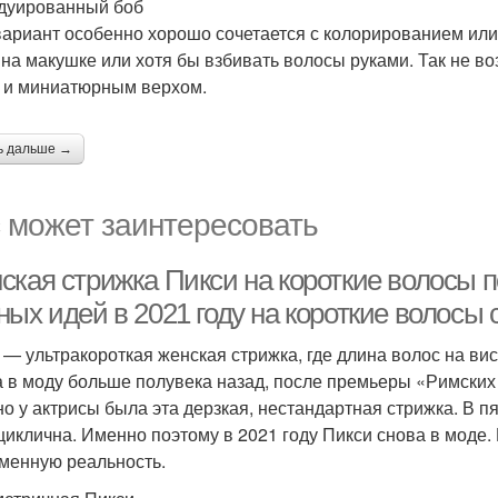
адуированный боб
вариант особенно хорошо сочетается с колорированием ил
 на макушке или хотя бы взбивать волосы руками. Так не в
 и миниатюрным верхом.
ь дальше →
 может заинтересовать
ская стрижка Пикси на короткие волосы п
ых идей в 2021 году на короткие волосы с
 — ультракороткая женская стрижка, где длина волос на ви
 в моду больше полувека назад, после премьеры «Римских 
о у актрисы была эта дерзкая, нестандартная стрижка. В п
циклична. Именно поэтому в 2021 году Пикси снова в моде.
менную реальность.