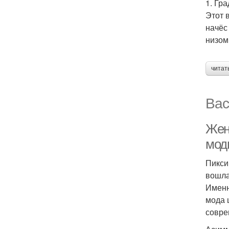
1. Гр
Этот 
начёс
низом
читат
Вас
Жен
модн
Пикси
вошла
Именн
мода 
совре