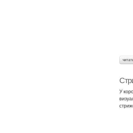
читат
Стр
У кор
визуа
стриж