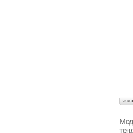
читат
Мод
тен