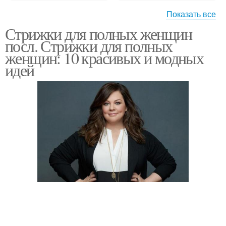
Показать все
Стрижки для полных женщин
Правильные стрижки
Стрижки для девушек
посл. Стрижки для полных
женщин: 10 красивых и модных
идей
Стрижки для
Модные стрижки
нивелирования
Стрижки для пышных
Стрижки для женщин
женщин
Стрижки без укладки
Стильные стрижки