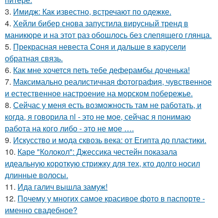
3.
Имидж: Как известно, встречают по одежке.
4.
Хейли бибер снова запустила вирусный тренд в
маникюре и на этот раз обошлось без слепящего глянца.
5.
Прекрасная невеста Соня и дальше в карусели
обратная связь.
6.
Как мне хочется петь тебе деферамбы доченька!
7.
Максимально реалистичная фотография, чувственное
и естественное настроение на морском побережье.
8.
Сейчас у меня есть возможность там не работать, и
когда, я говорила nl - это не мое, сейчас я понимаю
работа на кого либо - это не мое ….
9.
Искусство и мода сквозь века: от Египта до пластики.
10.
Каре "Колокол": Джессика честейн показала
идеальную короткую стрижку для тех, кто долго носил
длинные волосы.
11.
Ида галич вышла замуж!
12.
Почему у многих самое красивое фото в паспорте -
именно свадебное?