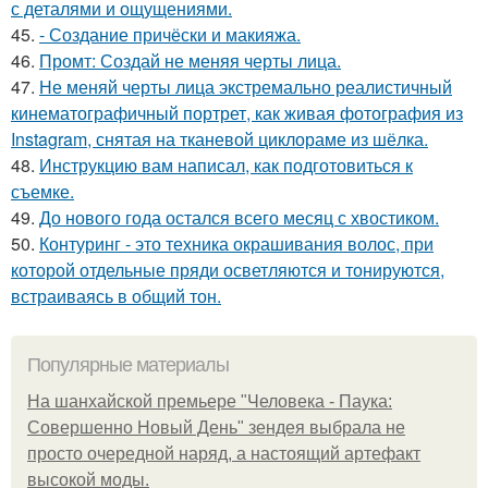
с деталями и ощущениями.
45.
- Создание причёски и макияжа.
46.
Промт: Создай не меняя черты лица.
47.
Не меняй черты лица экстремально реалистичный
кинематографичный портрет, как живая фотография из
Instagram, снятая на тканевой циклораме из шёлка.
48.
Инструкцию вам написал, как подготовиться к
съемке.
49.
До нового года остался всего месяц с хвостиком.
50.
Контуринг - это техника окрашивания волос, при
которой отдельные пряди осветляются и тонируются,
встраиваясь в общий тон.
Популярные материалы
На шанхайской премьере "Человека - Паука:
Совершенно Новый День" зендея выбрала не
просто очередной наряд, а настоящий артефакт
высокой моды.