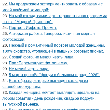
22.
Мы продолжаем экспериментировать с образами с
моей любимой командой:
23.
На мой взгляд, самая арт - терапевтичная программа
на тв - "Модный Приговор".
24.
Портрет. Иифото. Промпт.
25.
Авторская работа. Гиперреалистичная модная
фотосессия.
26.
Нежный и романтичный портрет молодой женщины,
100% сходство, утопающей в пышных розовых пионах.
27.
Создай фото, не меняя черты лица.
28.
Про "Беременную" фотосъемку.
29.
Не меняй черты лица.
30.
5 марта прошёл "форум в большом городе 2026".
31.
Есть образы, которые выглядят как кадр из
свадебного журнала.
32.
Каждая женщина мечтает выглядеть идеально на
любом событии - день рождение, свадьба подруги,
выпускной ребенка.
33.
Важно: используй загруженное селфи как точную