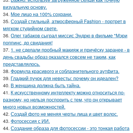
визуальную основу.
34.
Мое лицо на 100% сохрани.
35.
Создай стильный, атмосферный Fashion - портрет в
мягком студийном свете.
36.
Олег табаков сыграл миссис Эндрю в фильме "Мэри
поппинс, до свидания!
37.
1. не сделали пробный макияж и причёску заранее - в
день свадьбы образ оказался совсем не таким, как
представлялось.
38.
Формула красивого и соблазнительного аутфита.
39.
Гладкий пучок для невесты: почему он идеален?
40.
В женщина должна быть тайна.
41.
К искусственному интеллекту можно относиться по-
разному, но нельзя поспорить с тем, что он открывает
много новых возможностей.
42.
Создай фото не меняя черты лица и цвет волос.
43.
Фотосессия с ИИ.
44.
Создание образа для фотосессии - это тонкая работа