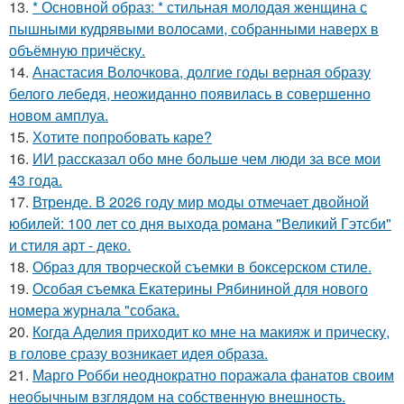
13.
* Основной образ: * стильная молодая женщина с
пышными кудрявыми волосами, собранными наверх в
объёмную причёску.
14.
Анастасия Волочкова, долгие годы верная образу
белого лебедя, неожиданно появилась в совершенно
новом амплуа.
15.
Хотите попробовать каре?
16.
ИИ рассказал обо мне больше чем люди за все мои
43 года.
17.
Втренде. В 2026 году мир моды отмечает двойной
юбилей: 100 лет со дня выхода романа "Великий Гэтсби"
и стиля арт - деко.
18.
Образ для творческой съемки в боксерском стиле.
19.
Особая съемка Екатерины Рябининой для нового
номера журнала "собака.
20.
Когда Аделия приходит ко мне на макияж и прическу,
в голове сразу возникает идея образа.
21.
Марго Робби неоднократно поражала фанатов своим
необычным взглядом на собственную внешность.