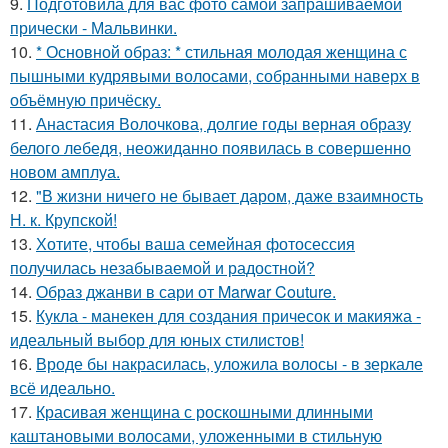
9.
Подготовила для вас фото самой запрашиваемой
прически - Мальвинки.
10.
* Основной образ: * стильная молодая женщина с
пышными кудрявыми волосами, собранными наверх в
объёмную причёску.
11.
Анастасия Волочкова, долгие годы верная образу
белого лебедя, неожиданно появилась в совершенно
новом амплуа.
12.
"В жизни ничего не бывает даром, даже взаимность
Н. к. Крупской!
13.
Хотите, чтобы ваша семейная фотосессия
получилась незабываемой и радостной?
14.
Образ джанви в сари от Marwar Couture.
15.
Кукла - манекен для создания причесок и макияжа -
идеальный выбор для юных стилистов!
16.
Вроде бы накрасилась, уложила волосы - в зеркале
всё идеально.
17.
Красивая женщина с роскошными длинными
каштановыми волосами, уложенными в стильную