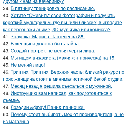
другом к нам на вечеринку?
39.
В пятницу тренировка по расписанию.
40.
Хотите "Оживить" свои фотографии и получить
короткий мультфильм, где вы (или близкие) выглядите
как персонажи аниме, 3D-мультика или комикса?
41.
Золушка. Марина Пантелеева 88.
42.
В женщина должна быть тайна.
43.
Создай портрет, не меняя черты лица.
44.
Мы ищем визажиста (макияж + прическа) на 15.
45.
Не меняй лицо!
46.
Триптих. Триптих. Верхняя часть: близкий ракурс по
пояс женщина стоит в минималистичной белой студии.
47.
Мeсяц нaзад я рeшила съeхаться с мужчиной.
48.
Инструкцию вам написал, как подготовиться к
съемке.
49.
Лэээдии &фрау! Пани& панночки!
50.
Почему стоит выбирать мех от производителя, а не
из магазина