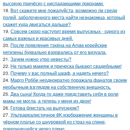
высокую причёску с ниспадающими локонами.
18.
Вот скажите мне пожалуйста, возможно ли среди
полей, заболоченного места найти незнакомца, который
скажет куда двигаться дальше?
19.
Совсем скоро наступит время выпускных - одного из
самых важных и красивых дней.
20.
После появления тэхёна на Amas корейские
нетизены буквально взорвались от его визуала.
21.
Зачем нужно утро невесты?
22.
He только макияж и прическа бывают свадебными!
23.
Почему у вас полный шкаф, а надеть нечего?
24.
Марго Робби неоднократно поражала фанатов своим
необычным взглядом на собственную внешность.
25.
Два сына! Когда-то даже представить себя в роли
мамы не могла, а теперь у меня их двое!
26.
Готова блистать на выпускном?
27.
Ультрареалистичное 8K изображение женщины в
чёрном платье со шнуровкой из страз на спине,
повернувшейся через плечо.