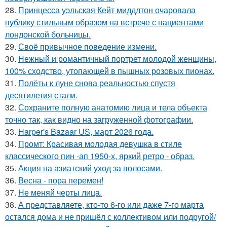
28.
Принцесса уэльская Кейт миддлтон очаровала
публику стильным образом на встрече с пациентами
лондонской больницы.
29.
Своё привычное поведение измени.
30.
Нежный и романтичный портрет молодой женщины,
100% сходство, утопающей в пышных розовых пионах.
31.
Полёты к луне снова реальностью спустя
десятилетия стали.
32.
Сохраните полную анатомию лица и тела объекта
точно так, как видно на загруженной фотографии.
33.
Harper's Bazaar US, март 2026 года.
34.
Промт: Красивая молодая девушка в стиле
классического пин -ап 1950-х, яркий ретро - образ.
35.
Акция на азиатский уход за волосами.
36.
Весна - пора перемен!
37.
Не меняй черты лица.
38.
А представляете, кто-то 6-го или даже 7-го марта
остался дома и не пришёл с коллективом или подругой/