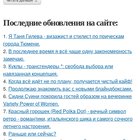
читать дальше →
Последние обновления на сайте:
1.
Я Таня Гилева - визажист и стилист по прическам
города Тюмени.
2.
В последнее время я всё чаще одну закономерность
замечаю.
3.
Куклы - трансгендеры *: свобода выбора или
навязанная концепция.
4.
Когда всё идёт не по плану, получается чистый кайф!
5.
Продолжаю знакомить вас с новыми блайндбоксами.
6.
Сидни Суини покорила гостей образом на вечеринке
Variety Power of Women.
7.
Красный горошек (Red Polka Dot) - вечный символ
ретро - романтики, итальянского шика и самого сочного
летнего настроения.
8.
Раньше или сейчас?