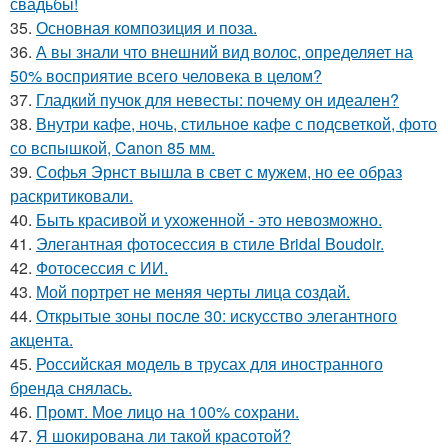
свадьбы!
35.
Основная композиция и поза.
36.
А вы знали что внешний вид волос, определяет на
50% восприятие всего человека в целом?
37.
Гладкий пучок для невесты: почему он идеален?
38.
Внутри кафе, ночь, стильное кафе с подсветкой, фото
со вспышкой, Canon 85 мм.
39.
Софья Эрнст вышла в свет с мужем, но ее образ
раскритиковали.
40.
Быть красивой и ухоженной - это невозможно.
41.
Элегантная фотосессия в стиле Bridal Boudoir.
42.
Фотосессия с ИИ.
43.
Мой портрет не меняя черты лица создай.
44.
Открытые зоны после 30: искусство элегантного
акцента.
45.
Российская модель в трусах для иностранного
бренда снялась.
46.
Промт. Мое лицо на 100% сохрани.
47.
Я шокирована ли такой красотой?