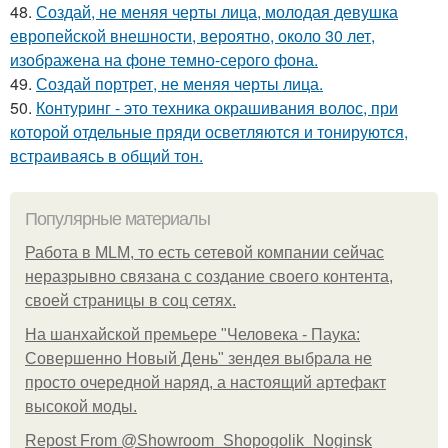
48.
Создай, не меняя черты лица, молодая девушка
европейской внешности, вероятно, около 30 лет,
изображена на фоне темно-серого фона.
49.
Создай портрет, не меняя черты лица.
50.
Контуринг - это техника окрашивания волос, при
которой отдельные пряди осветляются и тонируются,
встраиваясь в общий тон.
Популярные материалы
Работа в MLM, то есть сетевой компании сейчас
неразрывно связана с создание своего контента,
своей страницы в соц сетях.
На шанхайской премьере "Человека - Паука:
Совершенно Новый День" зендея выбрала не
просто очередной наряд, а настоящий артефакт
высокой моды.
Repost From @Showroom_Shopogolik_Noginsk