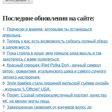
читать дальше →
Последние обновления на сайте:
1.
Прически и макияж, которыми ты останешься
довольна.
2.
Теперь у вас есть возможность собрать полный образ
в одном месте.
3.
Пока стояла в душе, мне пришла одна мысль и так
захотелось с вами поделиться.
4.
Красный горошек (Red Polka Dot) - вечный символ
ретро - романтики, итальянского шика и самого сочного
летнего настроения.
5.
Элли бамбер стала героиней июльской съёмки онлайн
- журнала "L'Officiel" USA.
6.
Промт: Создай гиперреалистичный портрет, качество
4K, не меняя черты лица.
7.
Завершенная гармония от кончиков волос до