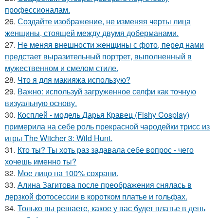
профессионалам.
26.
Создайте изображение, не изменяя черты лица
женщины, стоящей между двумя доберманами.
27.
Не меняя внешности женщины с фото, перед нами
предстает выразительный портрет, выполненный в
мужественном и смелом стиле.
28.
Что я для макияжа использую?
29.
Важно: используй загруженное селфи как точную
визуальную основу.
30.
Косплей - модель Дарья Кравец (Fishy Cosplay)
примерила на себе роль прекрасной чародейки трисс из
игры The Witcher 3: Wild Hunt.
31.
Кто ты? Ты хоть раз задавала себе вопрос - чего
хочешь именно ты?
32.
Мое лицо на 100% сохрани.
33.
Алина Загитова после преображения снялась в
дерзкой фотосессии в коротком платье и гольфах.
34.
Только вы решаете, какое у вас будет платье в день