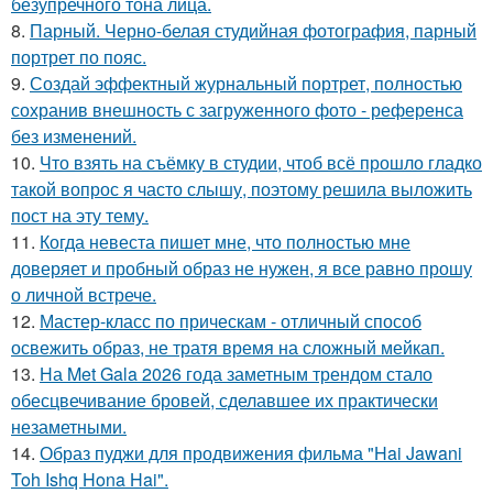
безупречного тона лица.
8.
Парный. Черно-белая студийная фотография, парный
портрет по пояс.
9.
Создай эффектный журнальный портрет, полностью
сохранив внешность с загруженного фото - референса
без изменений.
10.
Что взять на съёмку в студии, чтоб всё прошло гладко
такой вопрос я часто слышу, поэтому решила выложить
пост на эту тему.
11.
Когда невеста пишет мне, что полностью мне
доверяет и пробный образ не нужен, я все равно прошу
о личной встрече.
12.
Мастер-класс по прическам - отличный способ
освежить образ, не тратя время на сложный мейкап.
13.
На Met Gala 2026 года заметным трендом стало
обесцвечивание бровей, сделавшее их практически
незаметными.
14.
Образ пуджи для продвижения фильма "Hai Jawani
Toh Ishq Hona Hai".